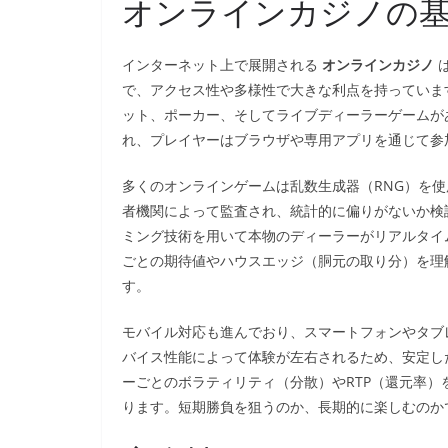
オンラインカジノの
インターネット上で展開される
オンラインカジノ
で、アクセス性や多様性で大きな利点を持っていま
ット、ポーカー、そしてライブディーラーゲームが
れ、プレイヤーはブラウザや専用アプリを通じて参
多くのオンラインゲームは乱数生成器（RNG）を
者機関によって監査され、統計的に偏りがないか検
ミング技術を用いて本物のディーラーがリアルタイ
ごとの期待値やハウスエッジ（胴元の取り分）を理
す。
モバイル対応も進んでおり、スマートフォンやタブ
バイス性能によって体験が左右されるため、安定し
ーごとのボラティリティ（分散）やRTP（還元率
ります。短期勝負を狙うのか、長期的に楽しむのか