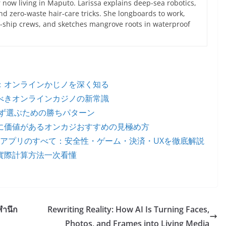
now living in Maputo. Larissa explains deep-sea robotics,
d zero-waste hair-care tricks. She longboards to work,
ce-ship crews, and sketches mangrove roots in waterproof
：オンラインかじノを深く知る
べきオンラインカジノの新常識
わず選ぶための勝ちパターン
に価値があるオンカジおすすめの見極め方
 アプリのすべて：安全性・ゲーム・決済・UXを徹底解説
實際計算方法一次看懂
สำนึก
Rewriting Reality: How AI Is Turning Faces,
Photos, and Frames into Living Media