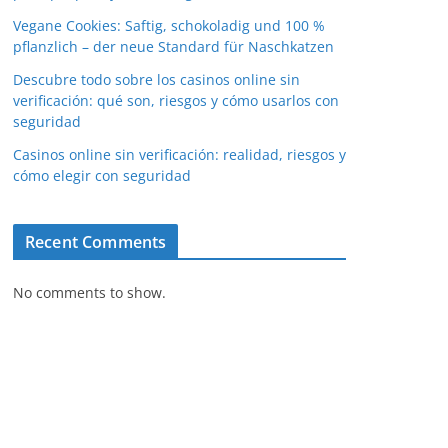
Vegane Cookies: Saftig, schokoladig und 100 %
pflanzlich – der neue Standard für Naschkatzen
Descubre todo sobre los casinos online sin
verificación: qué son, riesgos y cómo usarlos con
seguridad
Casinos online sin verificación: realidad, riesgos y
cómo elegir con seguridad
Recent Comments
No comments to show.