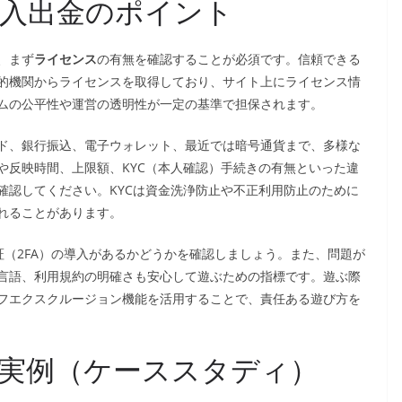
入出金のポイント
、まず
ライセンス
の有無を確認することが必須です。信頼できる
的機関からライセンスを取得しており、サイト上にライセンス情
ムの公平性や運営の透明性が一定の基準で担保されます。
ド、銀行振込、電子ウォレット、最近では暗号通貨まで、多様な
や反映時間、上限額、KYC（本人確認）手続きの有無といった違
確認してください。KYCは資金洗浄防止や不正利用防止のために
れることがあります。
証（2FA）の導入があるかどうかを確認しましょう。また、問題が
言語、利用規約の明確さも安心して遊ぶための指標です。遊ぶ際
フエクスクルージョン機能を活用することで、責任ある遊び方を
実例（ケーススタディ）