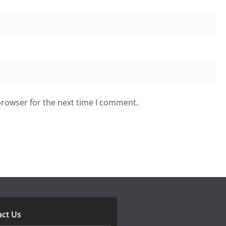
browser for the next time I comment.
act Us