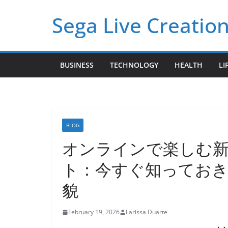
Skip
Sega Live Creation
to
content
BUSINESS
TECHNOLOGY
HEALTH
LI
BLOG
オンラインで楽しむ
ト：今すぐ知ってお
貌
February 19, 2026
Larissa Duarte