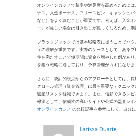
オンラインカジノで勝率や満足度を高めるためには
ナス、入金ボーナス、フリースピン、キャッシュバ
など）をよく読むことが重要です。例えば、入金ボ
ー）
が厳しい場合は引き出しが難しくなるため、期
ブラックジャックでは基本戦略表に従うことでハウ
ィの理解が重要です。実際のケースとして、あるプ
件を満たすことで短期間に資金を増やした例があり
を狙う戦略に適しており、予算管理がカギになりま
さらに、統計的視点からのアプローチとしては、長
クロール管理（資金管理）は最も重要なテクニック
破産リスクを軽減できます。また、信頼できるレビ
報源として、信頼性の高いサイトや公式の監査レポ
オンラインカジノ
の比較記事を参考にして、自分に
Larissa Duarte