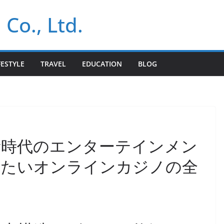
 Co., Ltd.
FESTYLE
TRAVEL
EDUCATION
BLOG
新時代のエンターテインメン
きたいオンラインカジノの全