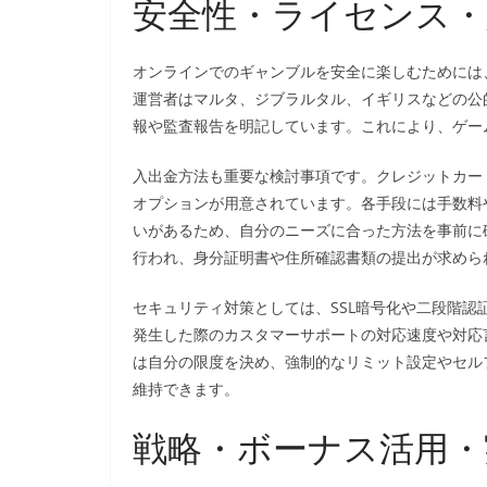
安全性・ライセンス・
オンラインでのギャンブルを安全に楽しむためには
運営者はマルタ、ジブラルタル、イギリスなどの公
報や監査報告を明記しています。これにより、ゲー
入出金方法も重要な検討事項です。クレジットカー
オプションが用意されています。各手段には手数料
いがあるため、自分のニーズに合った方法を事前に
行われ、身分証明書や住所確認書類の提出が求めら
セキュリティ対策としては、SSL暗号化や二段階認
発生した際のカスタマーサポートの対応速度や対応
は自分の限度を決め、強制的なリミット設定やセル
維持できます。
戦略・ボーナス活用・