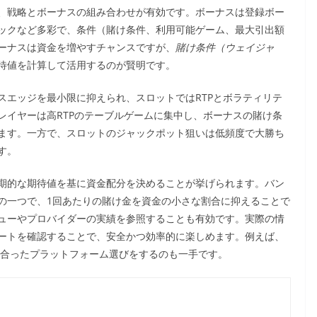
、戦略とボーナスの組み合わせが有効です。ボーナスは登録ボー
ックなど多彩で、条件（賭け条件、利用可能ゲーム、最大引出額
ーナスは資金を増やすチャンスですが、
賭け条件（ウェイジャ
待値を計算して活用するのが賢明です。
スエッジを最小限に抑えられ、スロットではRTPとボラティリテ
レイヤーは高RTPのテーブルゲームに集中し、ボーナスの賭け条
ます。一方で、スロットのジャックポット狙いは低頻度で大勝ち
す。
期的な期待値を基に資金配分を決めることが挙げられます。バン
の一つで、1回あたりの賭け金を資金の小さな割合に抑えることで
ューやプロバイダーの実績を参照することも有効です。実際の情
ートを確認することで、安全かつ効率的に楽しめます。例えば、
合ったプラットフォーム選びをするのも一手です。