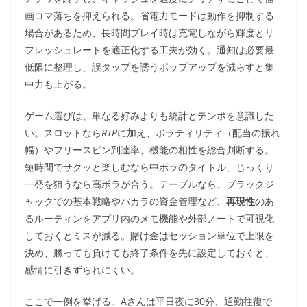
画コマ落ちを抑えられる。省電力モードは動作を抑制する
場合があるため、長時間プレイ時は充電しながら輝度とリ
フレッシュレートを適正化する工夫が効く。通知は必要最
低限に整理し、誤タップを誘うポップアップを減らすと集
中力も上がる。
ゲーム選びは、単なる好みよりも統計とテンポを意識した
い。スロットなら
RTP
に加え、ボラティリティ（配当の振れ
幅）やフリースピン到達率、機能の相性を総合判断する。
短時間でサクッと楽しむなら中ボラのタイトル、じっくり
一発を狙うなら高ボラが合う。テーブルなら、ブラックジ
ャックでの基本戦略やバカラの資金管理など、
再現性
のあ
るルーティンをアプリ内のメモ機能や外部ノートで可視化
しておくとミスが減る。賭け金はセッション単位で上限を
決め、勝っても負けても終了条件を先に設定しておくと、
感情に引きずられにくい。
ここで一例を挙げる。Aさんは平日夜に30分、通勤往復で