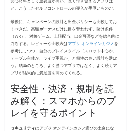
安心材料として重要度が高い。長く付き合えるアプリほ
ど、こうしたセルフコントロールの導入が手厚いものだ。
最後に、キャンペーンの設計と出金ポリシーも比較してお
くべきだ。高額
ボーナス
だけに目を奪われず、賭け条件
（WR）、対象ゲーム、上限配当、出金可否などを総合的に
判断する。レビューや比較表は
アプリ オンラインカジノ
を
参考にしつつ、自分のプレイスタイル（スロット中心か、
テーブル主体か、ライブ重視か）と相性の良い設計を選ぼ
う。結局のところ、よく勝つアプリではなく、よく続くア
プリが結果的に満足度を高めてくれる。
安全性・決済・規制を読
み解く：スマホからのプ
レイを守るポイント
セキュリティ
は
アプリ オンラインカジノ
選びの土台にな