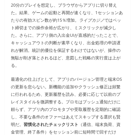
20分のプレイを想定し、ブラウザからアプリに切り替え
た。結果、ゲームの起動と再開が速くなり、1セッションあ
たりの有効スピン数が約15％増加。
ライブカジノ
ではベッ
ト締切までの操作余裕が広がり、ミスクリックが減少し
た。さらに、アプリ側の入出金UIが直感的だったことで、
キャッシュアウトの判断が素早くなり、出金処理の申請遅
れが解消。統計的優位を保証するわけではないが、操作の
無駄が削ぎ落とされるほど、意図した戦略の実行度は上が
る。
最適化の仕上げとして、アプリのバージョン管理と端末OS
の更新を怠らない。新機能の追加やクラッシュ修正は頻繁
に行われるため、更新履歴を読み、必要に応じて以前のプ
レイスタイルを微調整する。プロモはプッシュ通知だけに
頼らず、アプリ内のプロモタブや受取履歴を定期的に確認
し、不要な条件のオファーはあえてスキップする選択も賢
明だ。
習慣化されたチェックリスト
（通信、端末負荷、資
金管理、終了条件）をセッション前に短時間で回すだけ