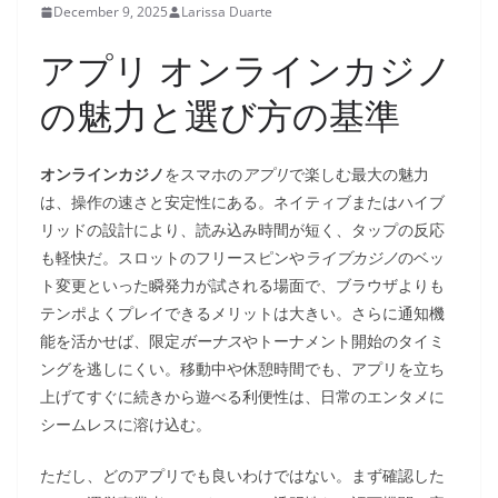
December 9, 2025
Larissa Duarte
アプリ オンラインカジノ
の魅力と選び方の基準
オンラインカジノ
をスマホの
アプリ
で楽しむ最大の魅力
は、操作の速さと安定性にある。ネイティブまたはハイブ
リッドの設計により、読み込み時間が短く、タップの反応
も軽快だ。スロットのフリースピンや
ライブカジノ
のベッ
ト変更といった瞬発力が試される場面で、ブラウザよりも
テンポよくプレイできるメリットは大きい。さらに通知機
能を活かせば、限定
ボーナス
やトーナメント開始のタイミ
ングを逃しにくい。移動中や休憩時間でも、アプリを立ち
上げてすぐに続きから遊べる利便性は、日常のエンタメに
シームレスに溶け込む。
ただし、どのアプリでも良いわけではない。まず確認した