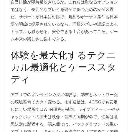
自己排除が即時反映されるか。これらは単なるオプション
ではなく、長期的なプレイを健全に保つための安全装置
だ。サポートが日本語対応で、規約やボーナス条件も日本
語で明瞭に提示されているなら、理解のズレや誤認による
トラブルも減らせる。安心できる土台があってこそ、ゲー
ム本来の楽しさに集中できる。
体験を最大化するテクニ
カル最適化とケーススタ
ディ
アプリでの
オンラインカジノ
体験は、端末とネットワーク
の環境整備で大きく変わる。まず通信は、4G/5Gでも安定
しにくい場所ではWi‑Fi優先が基本。ライブディーラーやジ
ャックポットの演出は映像・音声の同期が命で、遅延は意
思決定に影響する。端末側では、バックグラウンドの重い
アプリを終了し、キャッシュを適度にクリアすることで描