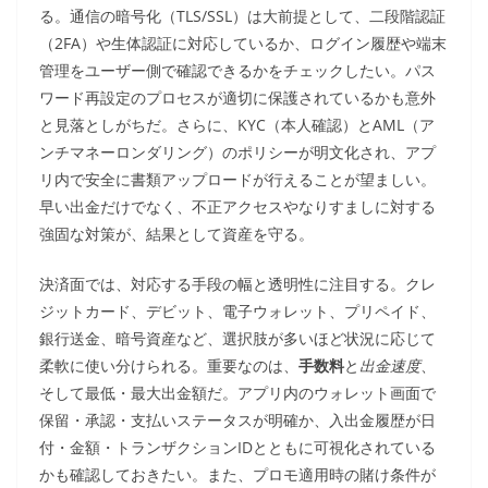
る。通信の暗号化（TLS/SSL）は大前提として、二段階認証
（2FA）や生体認証に対応しているか、ログイン履歴や端末
管理をユーザー側で確認できるかをチェックしたい。パス
ワード再設定のプロセスが適切に保護されているかも意外
と見落としがちだ。さらに、KYC（本人確認）とAML（ア
ンチマネーロンダリング）のポリシーが明文化され、アプ
リ内で安全に書類アップロードが行えることが望ましい。
早い出金だけでなく、不正アクセスやなりすましに対する
強固な対策が、結果として資産を守る。
決済面では、対応する手段の幅と透明性に注目する。クレ
ジットカード、デビット、電子ウォレット、プリペイド、
銀行送金、暗号資産など、選択肢が多いほど状況に応じて
柔軟に使い分けられる。重要なのは、
手数料
と
出金速度
、
そして最低・最大出金額だ。アプリ内のウォレット画面で
保留・承認・支払いステータスが明確か、入出金履歴が日
付・金額・トランザクションIDとともに可視化されている
かも確認しておきたい。また、プロモ適用時の賭け条件が