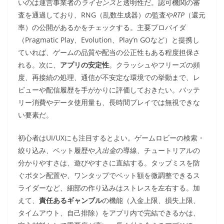
いのは運営事業者の
ライセンス
と透明性だ。認可機関の審
査を通過しており、RNG（乱数生成器）の監査や
RTP
（還元
率）の公開があるかをチェックする。主要プロバイダ
（Pragmatic Play、Evolution、Play’n GOなど）と提携し
ていれば、ゲームの品質や配当の公正性もある程度担保さ
れる。次に、
アプリの安定性
。クラッシュやフリーズの頻
度、再接続の処理、通信が不安定な環境での挙動まで、レ
ビューや配信履歴を手がかりに評価しておきたい。バッテ
リー消費やデータ使用量も、長時間プレイでは無視できな
い要素だ。
初心者はUI/UXにも注目するとよい。ゲームロビーの検索・
絞り込み、ベット履歴や
入出金
の導線、チュートリアルの
分かりやすさは、遊びやすさに直結する。タップミスを防
ぐボタン配置や、ワンタップでベット額を微調整できるス
ライダーなど、細部の作り込みはストレスを左右する。加
えて、
責任あるギャンブル
の機能（入金上限、損失上限、
タイムアウト、自己排除）をアプリ内で完結できるかは、