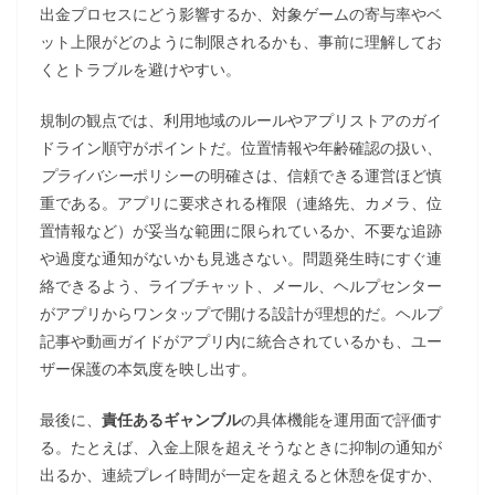
出金プロセスにどう影響するか、対象ゲームの寄与率やベ
ット上限がどのように制限されるかも、事前に理解してお
くとトラブルを避けやすい。
規制の観点では、利用地域のルールやアプリストアのガイ
ドライン順守がポイントだ。位置情報や年齢確認の扱い、
プライバシー
ポリシーの明確さは、信頼できる運営ほど慎
重である。アプリに要求される権限（連絡先、カメラ、位
置情報など）が妥当な範囲に限られているか、不要な追跡
や過度な通知がないかも見逃さない。問題発生時にすぐ連
絡できるよう、ライブチャット、メール、ヘルプセンター
がアプリからワンタップで開ける設計が理想的だ。ヘルプ
記事や動画ガイドがアプリ内に統合されているかも、ユー
ザー保護の本気度を映し出す。
最後に、
責任あるギャンブル
の具体機能を運用面で評価す
る。たとえば、入金上限を超えそうなときに抑制の通知が
出るか、連続プレイ時間が一定を超えると休憩を促すか、