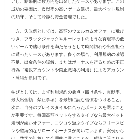
アし、結果的に数万円を出金したケースがあります。この
成功の要因は、貢献率の高いゲーム選択、最大ベット規制
の順守、そして冷静な資金管理でした。
一方、失敗例としては、高額のウェルカムオファーに飛び
つき、ブラックジャックやルーレットのような貢献率の低
いゲームで賭け条件を満たそうとして時間切れや出金拒否
に遭ったケースがあります。多くの場合、利用規約の確認
不足、出金条件の誤解、またはボーナスを得るための不正
行為（複数アカウントや禁止戦術の利用）によるアカウン
ト凍結が原因です。
学びとしては、まず利用規約の要点（賭け条件、貢献率、
最大出金額、禁止事項）を最初に読む習慣をつけること。
次に、自分のプレイスタイルに合ったボーナスを選ぶこと
が重要です。毎回高額ベットをするタイプなら最大ベット
規制が緩いオファー、コツコツ遊ぶタイプならフリースピ
ンや継続的なリロードボーナスが向いています。実例から
は、数字で計算して合理的に選ぶことが、感情に流される