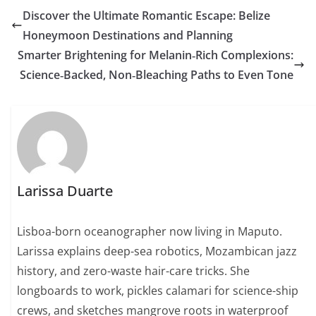
Discover the Ultimate Romantic Escape: Belize
Honeymoon Destinations and Planning
Smarter Brightening for Melanin‑Rich Complexions:
Science‑Backed, Non‑Bleaching Paths to Even Tone
Larissa Duarte
Lisboa-born oceanographer now living in Maputo.
Larissa explains deep-sea robotics, Mozambican jazz
history, and zero-waste hair-care tricks. She
longboards to work, pickles calamari for science-ship
crews, and sketches mangrove roots in waterproof