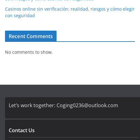
Casinos online sin verificación: realidad, riesgos y cómo elegir
con seguridad
Recent Comments
No comments to show.
Let’s work together:
Coging0236@outlook.com
Contact Us