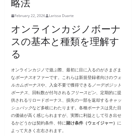
略法
February 22, 2026
Larissa Duarte
オンラインカジノボーナ
スの基本と種類を理解す
る
オンラインカジノで遊ぶ際、最初に目に入るのがさまざま
な
ボーナス
オファーです。これらは新規登録者向けの
ウェ
ルカムボーナス
や、入金不要で獲得できる
ノーデポジット
ボーナス
、回転数が付与される
フリースピン
、定期的に提
供されるリロードボーナス、損失の一部を返却する
キャッ
シュバック
など多岐にわたります。各種ボーナスは見た目
の価値が高く感じられますが、実際に利益として引き出せ
るかどうかは契約条件、特に
賭け条件（ウェイジャー）
に
よって大きく左右されます。