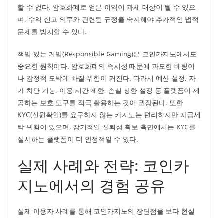
할 수 없다. 암호화폐로 얻은 이익이 과세 대상이 될 수 있으
며, 수익 신고 의무와 관련된 규정을 숙지해야 추가적인 법적
문제를 방지할 수 있다.
책임 있는 게임(Responsible Gaming)은 코인카지노에서도
중요한 원칙이다. 암호화폐의 즉시성 때문에 과도한 베팅이
나 감정적 도박에 빠질 위험이 커진다. 따라서 예산 설정, 자
가 차단 기능, 이용 시간 제한, 손실 상한 설정 등 플랫폼이 제
공하는 보호 도구를 적극 활용하는 것이 권장된다. 또한
KYC(신원확인)를 요구하지 않는 카지노는 편리하지만 자금세
탁 위험이 있으며, 장기적인 신뢰성 확보 측면에서는 KYC를
실시하는 플랫폼이 더 안정적일 수 있다.
실제 사례와 전략: 코인카
지노에서의 경험 공유
실제 이용자 사례를 통해 코인카지노의 장단점을 보다 현실