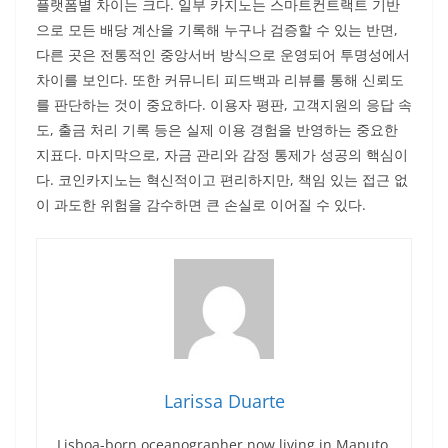
플랫폼별 차이는 크다. 일부 카지노는 스마트컨트랙트 기반
으로 모든 배당 계산을 기록해 누구나 검증할 수 있는 반면,
다른 곳은 전통적인 중앙서버 방식으로 운영되어 투명성에서
차이를 보인다. 또한 커뮤니티 피드백과 리뷰를 통해 신뢰도
를 판단하는 것이 중요하다. 이용자 평판, 고객지원의 응답 속
도, 출금 처리 기록 등은 실제 이용 경험을 반영하는 중요한
지표다. 마지막으로, 자금 관리와 감정 통제가 성공의 핵심이
다. 코인카지노는 혁신적이고 편리하지만, 책임 있는 접근 없
이 과도한 위험을 감수하면 큰 손실로 이어질 수 있다.
Larissa Duarte
Lisboa-born oceanographer now living in Maputo.