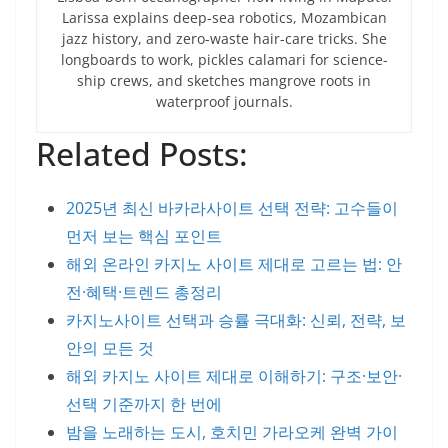
Larissa explains deep-sea robotics, Mozambican
jazz history, and zero-waste hair-care tricks. She
longboards to work, pickles calamari for science-
ship crews, and sketches mangrove roots in
waterproof journals.
Related Posts:
2025년 최신 바카라사이트 선택 전략: 고수들이
먼저 보는 핵심 포인트
해외 온라인 카지노 사이트 제대로 고르는 법: 안
전·혜택·트렌드 총정리
카지노사이트 선택과 승률 극대화: 신뢰, 전략, 보
안의 모든 것
해외 카지노 사이트 제대로 이해하기: 구조·보안·
선택 기준까지 한 번에
밤을 노래하는 도시, 호치민 가라오케 완벽 가이