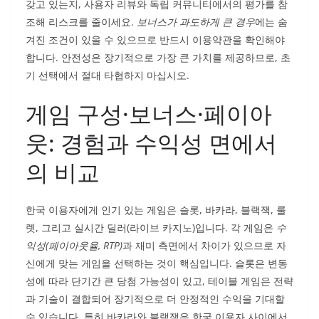
갖고 있는지, 사용자 리뷰와 독립 커뮤니티에서의 평가를 참
조해 리스크를 줄이세요.
보너스가 과도하게 큰 경우
에는 숨
겨진 조건이 있을 수 있으므로 반드시 이용약관을 확인해야
합니다. 안전성은 장기적으로 가장 큰 가치를 제공하므로, 초
기 선택에서 절대 타협하지 마십시오.
게임 구성·보너스·페이아
웃: 경험과 수익성 면에서
의 비교
한국 이용자에게 인기 있는 게임은 슬롯, 바카라, 블랙잭, 룰
렛, 그리고 실시간 딜러(라이브 카지노)입니다. 각 게임은
수
익성(페이아웃율, RTP)
과 재미 측면에서 차이가 있으므로 자
신에게 맞는 게임을 선택하는 것이 핵심입니다. 슬롯은 변동
성에 따라 단기간 큰 당첨 가능성이 있고, 테이블 게임은 전략
과 기술이 결합되어 장기적으로 더 안정적인 수익을 기대할
수 있습니다. 특히 바카라와 블랙잭은 한국 이용자 사이에서