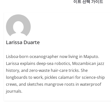
이트 선택 가이드
Larissa Duarte
Lisboa-born oceanographer now living in Maputo.
Larissa explains deep-sea robotics, Mozambican jazz
history, and zero-waste hair-care tricks. She
longboards to work, pickles calamari for science-ship
crews, and sketches mangrove roots in waterproof
journals.