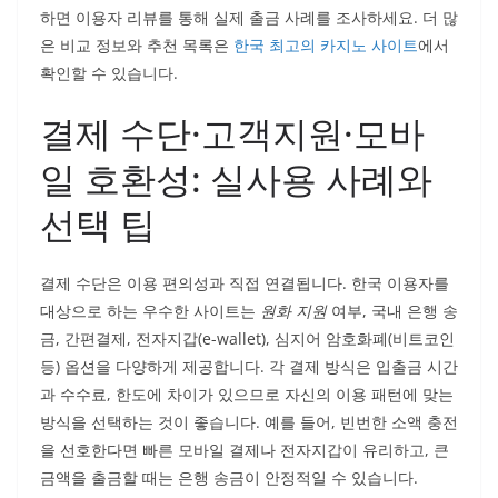
하면 이용자 리뷰를 통해 실제 출금 사례를 조사하세요. 더 많
은 비교 정보와 추천 목록은
한국 최고의 카지노 사이트
에서
확인할 수 있습니다.
결제 수단·고객지원·모바
일 호환성: 실사용 사례와
선택 팁
결제 수단은 이용 편의성과 직접 연결됩니다. 한국 이용자를
대상으로 하는 우수한 사이트는
원화 지원
여부, 국내 은행 송
금, 간편결제, 전자지갑(e-wallet), 심지어 암호화폐(비트코인
등) 옵션을 다양하게 제공합니다. 각 결제 방식은 입출금 시간
과 수수료, 한도에 차이가 있으므로 자신의 이용 패턴에 맞는
방식을 선택하는 것이 좋습니다. 예를 들어, 빈번한 소액 충전
을 선호한다면 빠른 모바일 결제나 전자지갑이 유리하고, 큰
금액을 출금할 때는 은행 송금이 안정적일 수 있습니다.