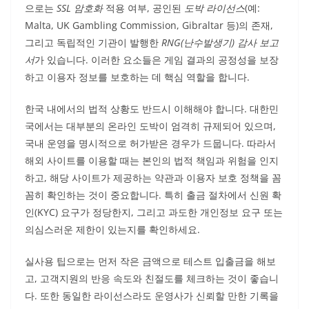
으로는
SSL 암호화
적용 여부, 공인된
도박 라이선스
(예:
Malta, UK Gambling Commission, Gibraltar 등)의 존재,
그리고 독립적인 기관이 발행한
RNG(난수발생기) 감사 보고
서
가 있습니다. 이러한 요소들은 게임 결과의 공정성을 보장
하고 이용자 정보를 보호하는 데 핵심 역할을 합니다.
한국 내에서의 법적 상황도 반드시 이해해야 합니다. 대한민
국에서는 대부분의 온라인 도박이 엄격히 규제되어 있으며,
국내 운영을 명시적으로 허가받은 경우가 드뭅니다. 따라서
해외 사이트를 이용할 때는 본인의 법적 책임과 위험을 인지
하고, 해당 사이트가 제공하는 약관과 이용자 보호 정책을 꼼
꼼히 확인하는 것이 중요합니다. 특히 출금 절차에서 신원 확
인(KYC) 요구가 정당한지, 그리고 과도한 개인정보 요구 또는
의심스러운 제한이 있는지를 확인하세요.
실사용 팁으로는 먼저 작은 금액으로 테스트 입출금을 해보
고, 고객지원의 반응 속도와 친절도를 체크하는 것이 좋습니
다. 또한 동일한 라이선스라도 운영사가 신뢰할 만한 기록을