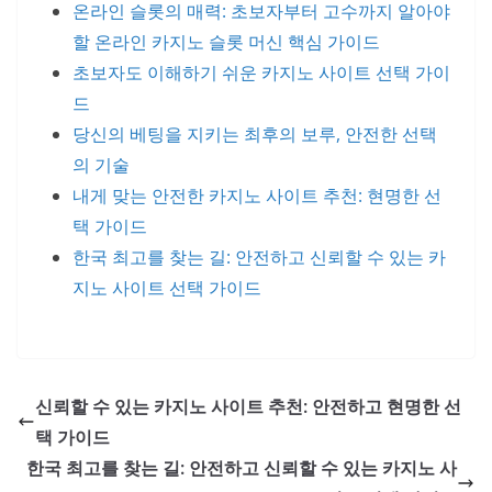
온라인 슬롯의 매력: 초보자부터 고수까지 알아야
할 온라인 카지노 슬롯 머신 핵심 가이드
초보자도 이해하기 쉬운 카지노 사이트 선택 가이
드
당신의 베팅을 지키는 최후의 보루, 안전한 선택
의 기술
내게 맞는 안전한 카지노 사이트 추천: 현명한 선
택 가이드
한국 최고를 찾는 길: 안전하고 신뢰할 수 있는 카
지노 사이트 선택 가이드
신뢰할 수 있는 카지노 사이트 추천: 안전하고 현명한 선
택 가이드
한국 최고를 찾는 길: 안전하고 신뢰할 수 있는 카지노 사