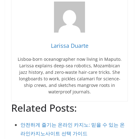
Larissa Duarte
Lisboa-born oceanographer now living in Maputo.
Larissa explains deep-sea robotics, Mozambican
jazz history, and zero-waste hair-care tricks. She
longboards to work, pickles calamari for science-
ship crews, and sketches mangrove roots in
waterproof journals.
Related Posts:
안전하게 즐기는 온라인 카지노: 믿을 수 있는 온
라인카지노사이트 선택 가이드