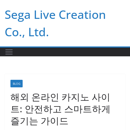
Skip
Sega Live Creation
to
content
Co., Ltd.
BLOG
해외 온라인 카지노 사이
트: 안전하고 스마트하게
즐기는 가이드