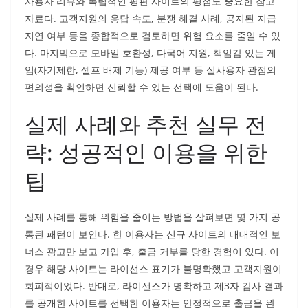
사용자 리뷰와 독립적인 평판 사이트의 평점도 중요한 참고
자료다. 고객지원의 응답 속도, 분쟁 해결 사례, 공지된 지급
지연 여부 등을 종합적으로 검토하면 위험 요소를 줄일 수 있
다. 마지막으로 모바일 호환성, 다국어 지원, 책임감 있는 게
임(자기제한, 셀프 배제 기능) 제공 여부 등 실사용자 관점의
편의성을 확인하면 신뢰할 수 있는 선택에 도움이 된다.
실제 사례와 추천 실무 전
략: 성공적인 이용을 위한
팁
실제 사례를 통해 위험을 줄이는 방법을 살펴보면 몇 가지 공
통된 패턴이 보인다. 한 이용자는 신규 사이트의 대대적인 보
너스 광고만 보고 가입 후, 출금 거부를 당한 경험이 있다. 이
경우 해당 사이트는 라이선스 표기가 불명확했고 고객지원이
회피적이었다. 반대로, 라이선스가 명확하고 제3자 감사 결과
를 공개한 사이트를 선택한 이용자는 안정적으로 출금을 완