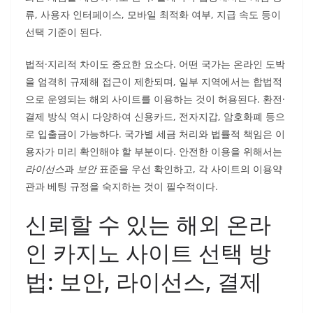
류, 사용자 인터페이스, 모바일 최적화 여부, 지급 속도 등이
선택 기준이 된다.
법적·지리적 차이도 중요한 요소다. 어떤 국가는 온라인 도박
을 엄격히 규제해 접근이 제한되며, 일부 지역에서는 합법적
으로 운영되는 해외 사이트를 이용하는 것이 허용된다. 환전·
결제 방식 역시 다양하여 신용카드, 전자지갑, 암호화폐 등으
로 입출금이 가능하다. 국가별 세금 처리와 법률적 책임은 이
용자가 미리 확인해야 할 부분이다. 안전한 이용을 위해서는
라이선스
과
보안
표준을 우선 확인하고, 각 사이트의 이용약
관과 베팅 규정을 숙지하는 것이 필수적이다.
신뢰할 수 있는 해외 온라
인 카지노 사이트 선택 방
법: 보안, 라이선스, 결제