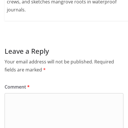
crews, and sketches mangrove roots in waterproof
journals.
Leave a Reply
Your email address will not be published.
Required
fields are marked
*
Comment
*