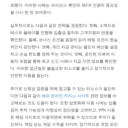
료했다. 이러한 사례는
라이선스 확인
과
제3자 인증
의 중요성
을 다시 한 번 보여준다.
실무적으로는 다음과 같은 전략을 권장한다. 첫째, 소액으로
테스트 플레이를 진행해 입출금 절차와 고객지원의 반응을
확인한다. 둘째, 보너스 조건을 꼼꼼히 읽어 베팅 요건이 현실
적인지 판단한다. 셋째, 개인 자금 관리는 별도의 예산을 설정
하고 손실 한도를 정해 두는 것이다. 넷째, 공인된 리뷰와 이
용자 포럼을 통해 최근 신고 사례나 지급 지연 정보를 확인한
다. 이러한 접근법은 불필요한 리스크를 줄이고 장기적으로
안전한 이용을 돕는다.
추가로 신뢰성 검증을 위해 참고할 수 있는 리소스가 필요하
다면 다음과 같이
해외 온라인 카지노 사이트
관련 정보를 비
교해보는 것도 도움이 된다. 또한 암호화폐 이용 시에는 입출
금의 추적 가능성과 익명성의 장단점을 고려하고, VPN 사용
은 해당 사이트의 이용약관에 위배될 수 있으므로 주의가 필
요하다. 책임 있는 게임 수칙을 지키며, 정기적으로 계정 보안