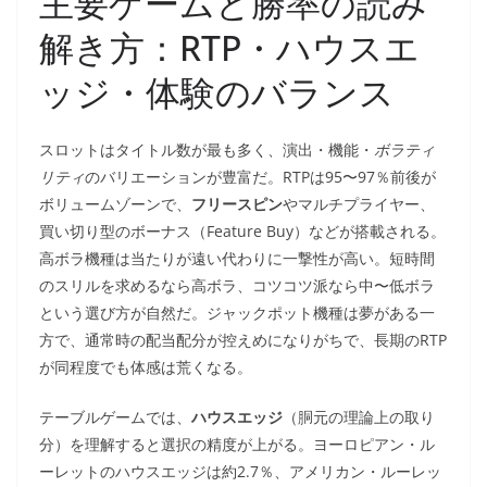
主要ゲームと勝率の読み
解き方：RTP・ハウスエ
ッジ・体験のバランス
スロットはタイトル数が最も多く、演出・機能・
ボラティ
リティ
のバリエーションが豊富だ。RTPは95〜97％前後が
ボリュームゾーンで、
フリースピン
やマルチプライヤー、
買い切り型のボーナス（Feature Buy）などが搭載される。
高ボラ機種は当たりが遠い代わりに一撃性が高い。短時間
のスリルを求めるなら高ボラ、コツコツ派なら中〜低ボラ
という選び方が自然だ。ジャックポット機種は夢がある一
方で、通常時の配当配分が控えめになりがちで、長期のRTP
が同程度でも体感は荒くなる。
テーブルゲームでは、
ハウスエッジ
（胴元の理論上の取り
分）を理解すると選択の精度が上がる。ヨーロピアン・ル
ーレットのハウスエッジは約2.7％、アメリカン・ルーレッ