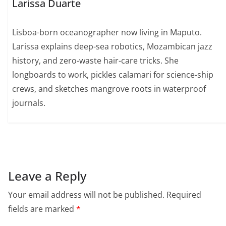
Larissa Duarte
Lisboa-born oceanographer now living in Maputo.
Larissa explains deep-sea robotics, Mozambican jazz
history, and zero-waste hair-care tricks. She
longboards to work, pickles calamari for science-ship
crews, and sketches mangrove roots in waterproof
journals.
Leave a Reply
Your email address will not be published.
Required
fields are marked
*