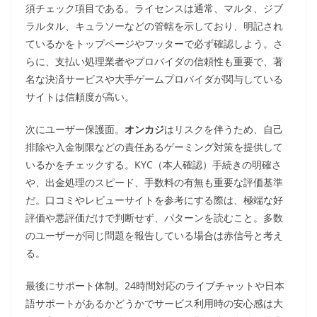
須チェック項目である。ライセンスは通常、マルタ、ジブ
ラルタル、キュラソーなどの管轄を示しており、明記され
ているかをトップページやフッターで必ず確認しよう。さ
らに、支払い処理業者やプロバイダの信頼性も重要で、著
名な決済サービスや大手ゲームプロバイダが関与している
サイトは信頼度が高い。
次にユーザー保護面。
オンカジ
はリスクを伴うため、自己
排除や入金制限などの責任あるゲーミング対策を提供して
いるかをチェックする。KYC（本人確認）手続きの明確さ
や、出金処理のスピード、手数料の有無も重要な評価基準
だ。口コミやレビューサイトを参考にする際は、極端な好
評価や悪評価だけで判断せず、パターンを読むこと。多数
のユーザーが同じ問題を報告している場合は赤信号と考え
る。
最後にサポート体制。24時間対応のライブチャットや日本
語サポートがあるかどうかでサービス利用時の安心感は大