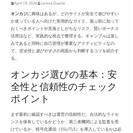
April 19, 2026
Larissa Duarte
オンカジ
に興味はあるが、どのサイトが安全で遊びやすい
か迷っている人へ向けた実用的なガイド。遊ぶ前に知って
おくべきポイントや見落としがちなリスク、賢いボーナス
活用法など、実践的な視点で整理する。ギャンブルは楽し
みであると同時に自己管理が重要なアクティビティなの
で、
安全性
と
遊びやすさ
の両面から判断するコツを紹介す
る。
オンカジ選びの基本：安
全性と信頼性のチェック
ポイント
まず最初に確認すべきは運営の信頼性だ。合法的なライセ
ンスを保有しているかどうか、第三者機関による監査を受
けているか、暗号化通信（SSL/TLS）を導入しているかは必