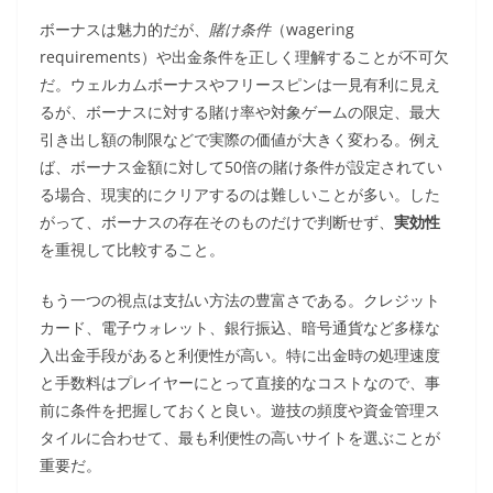
ボーナスは魅力的だが、
賭け条件
（wagering
requirements）や出金条件を正しく理解することが不可欠
だ。ウェルカムボーナスやフリースピンは一見有利に見え
るが、ボーナスに対する賭け率や対象ゲームの限定、最大
引き出し額の制限などで実際の価値が大きく変わる。例え
ば、ボーナス金額に対して50倍の賭け条件が設定されてい
る場合、現実的にクリアするのは難しいことが多い。した
がって、ボーナスの存在そのものだけで判断せず、
実効性
を重視して比較すること。
もう一つの視点は支払い方法の豊富さである。クレジット
カード、電子ウォレット、銀行振込、暗号通貨など多様な
入出金手段があると利便性が高い。特に出金時の処理速度
と手数料はプレイヤーにとって直接的なコストなので、事
前に条件を把握しておくと良い。遊技の頻度や資金管理ス
タイルに合わせて、最も利便性の高いサイトを選ぶことが
重要だ。