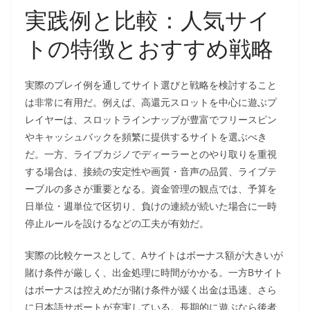
実践例と比較：人気サイ
トの特徴とおすすめ戦略
実際のプレイ例を通してサイト選びと戦略を検討すること
は非常に有用だ。例えば、高還元スロットを中心に遊ぶプ
レイヤーは、スロットラインナップが豊富でフリースピン
やキャッシュバックを頻繁に提供するサイトを選ぶべき
だ。一方、ライブカジノでディーラーとのやり取りを重視
する場合は、接続の安定性や画質・音声の品質、ライブテ
ーブルの多さが重要となる。資金管理の観点では、予算を
日単位・週単位で区切り、負けの連続が続いた場合に一時
停止ルールを設けるなどの工夫が有効だ。
実際の比較ケースとして、Aサイトはボーナス額が大きいが
賭け条件が厳しく、出金処理に時間がかかる。一方Bサイト
はボーナスは控えめだが賭け条件が緩く出金は迅速、さら
に日本語サポートが充実している。長期的に遊ぶなら後者