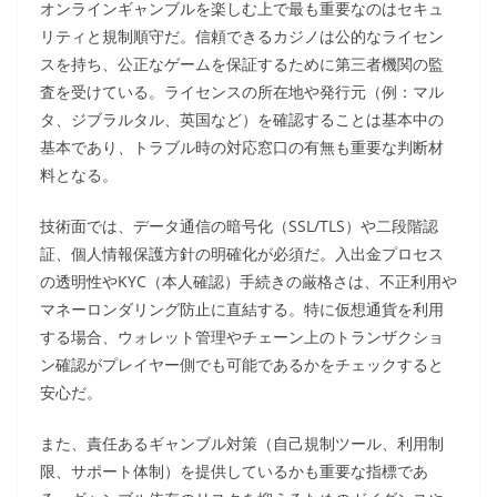
オンラインギャンブルを楽しむ上で最も重要なのはセキュ
リティと規制順守だ。信頼できるカジノは公的なライセン
スを持ち、公正なゲームを保証するために第三者機関の監
査を受けている。ライセンスの所在地や発行元（例：マル
タ、ジブラルタル、英国など）を確認することは基本中の
基本であり、トラブル時の対応窓口の有無も重要な判断材
料となる。
技術面では、データ通信の暗号化（SSL/TLS）や二段階認
証、個人情報保護方針の明確化が必須だ。入出金プロセス
の透明性やKYC（本人確認）手続きの厳格さは、不正利用や
マネーロンダリング防止に直結する。特に仮想通貨を利用
する場合、ウォレット管理やチェーン上のトランザクショ
ン確認がプレイヤー側でも可能であるかをチェックすると
安心だ。
また、責任あるギャンブル対策（自己規制ツール、利用制
限、サポート体制）を提供しているかも重要な指標であ