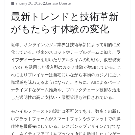
January 26, 2026
Larissa Duarte
最新トレンドと技術革新
がもたらす体験の変化
近年、
オンラインカジノ
業界は技術革新によって劇的に変
化している。従来のスロットやテーブルゲームに加え、
ラ
イブディーラー
を用いたリアルタイムの対戦や、仮想現実
（VR）を活用した没入型のカジノ体験が増加している。こ
れによりプレイヤーは自宅にいながら本物のカジノに近い
臨場感を味わえるようになった。さらに、AIによるパーソ
ナライズドなゲーム推薦や、ブロックチェーン技術を活用
した透明性の高い支払い・履歴管理も注目されている。
モバイルファーストの設計は不可欠であり、数多くの新し
いプラットフォームがスマートフォンやタブレットでの操
作性を最優先にしている。レスポンシブデザインだけでな
く、ネイティブアプリやプッシュ通知を活用したエンゲー