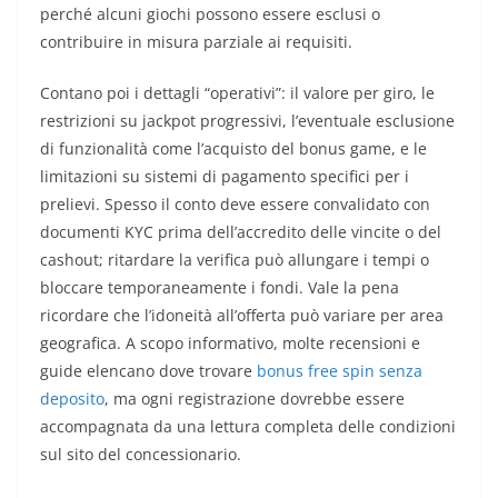
perché alcuni giochi possono essere esclusi o
contribuire in misura parziale ai requisiti.
Contano poi i dettagli “operativi”: il valore per giro, le
restrizioni su jackpot progressivi, l’eventuale esclusione
di funzionalità come l’acquisto del bonus game, e le
limitazioni su sistemi di pagamento specifici per i
prelievi. Spesso il conto deve essere convalidato con
documenti KYC prima dell’accredito delle vincite o del
cashout; ritardare la verifica può allungare i tempi o
bloccare temporaneamente i fondi. Vale la pena
ricordare che l’idoneità all’offerta può variare per area
geografica. A scopo informativo, molte recensioni e
guide elencano dove trovare
bonus free spin senza
deposito
, ma ogni registrazione dovrebbe essere
accompagnata da una lettura completa delle condizioni
sul sito del concessionario.