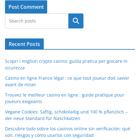
Search
Recent Posts
Scopri i migliori crypto casino: guida pratica per giocare in
sicurezza
Casino en ligne France légal : ce que tout joueur doit savoir
avant de miser
Trouvez le meilleur casino en ligne : guide pratique pour
joueurs exigeants
Vegane Cookies: Saftig, schokoladig und 100 % pflanzlich –
der neue Standard für Naschkatzen
Descubre todo sobre los casinos online sin verificación: qué
son, riesgos y cómo usarlos con seguridad