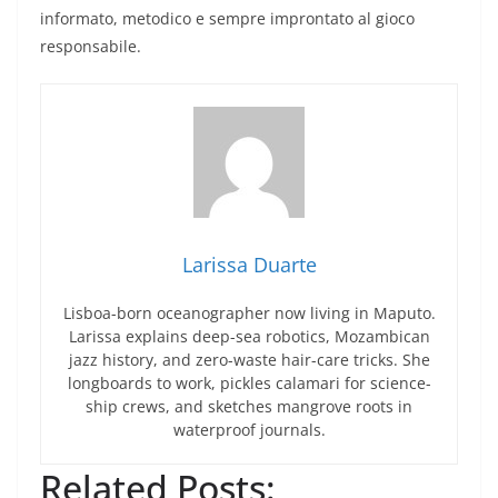
informato, metodico e sempre improntato al gioco
responsabile.
Larissa Duarte
Lisboa-born oceanographer now living in Maputo.
Larissa explains deep-sea robotics, Mozambican
jazz history, and zero-waste hair-care tricks. She
longboards to work, pickles calamari for science-
ship crews, and sketches mangrove roots in
waterproof journals.
Related Posts: