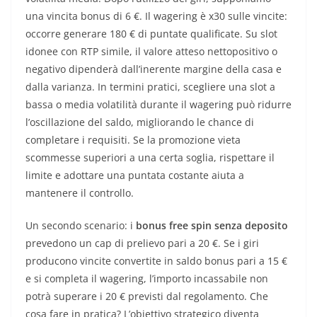
una vincita bonus di 6 €. Il wagering è x30 sulle vincite:
occorre generare 180 € di puntate qualificate. Su slot
idonee con RTP simile, il valore atteso nettopositivo o
negativo dipenderà dall’inerente margine della casa e
dalla varianza. In termini pratici, scegliere una slot a
bassa o media volatilità durante il wagering può ridurre
l’oscillazione del saldo, migliorando le chance di
completare i requisiti. Se la promozione vieta
scommesse superiori a una certa soglia, rispettare il
limite e adottare una puntata costante aiuta a
mantenere il controllo.
Un secondo scenario: i
bonus free spin senza deposito
prevedono un cap di prelievo pari a 20 €. Se i giri
producono vincite convertite in saldo bonus pari a 15 €
e si completa il wagering, l’importo incassabile non
potrà superare i 20 € previsti dal regolamento. Che
cosa fare in pratica? L’obiettivo strategico diventa