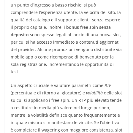
un punto d’ingresso a basso rischio: si può
comprendere l’esperienza utente, la velocità del sito, la
qualità del catalogo e il supporto clienti, senza esporre
il proprio capitale. Inoltre, i
bonus free spin senza
deposito
sono spesso legati al lancio di una nuova slot,
per cui si ha accesso immediato a contenuti aggiornati
del provider. Alcune promozioni vengono distribuite via
mobile app o come ricompense di benvenuto per la
sola registrazione, incrementando le opportunità di
test.
Un aspetto cruciale è valutare parametri come
RTP
(percentuale di ritorno al giocatore) e
volatilità
delle slot
su cui si applicano i free spin. Un RTP più elevato tende
a restituire in media più valore nel lungo periodo,
mentre la volatilità definisce quanto frequentemente e
in quale misura si manifestano le vincite. Se l’obiettivo
è completare il wagering con maggiore consistenza, slot