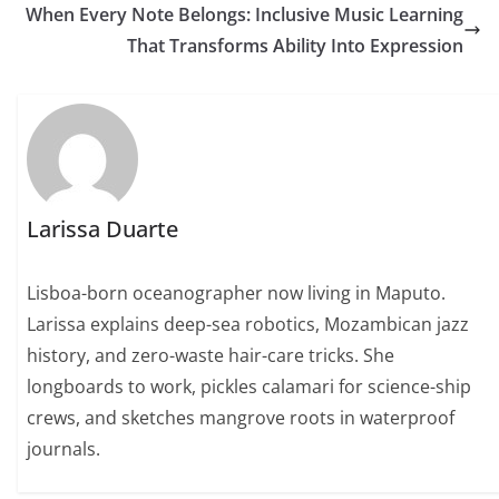
When Every Note Belongs: Inclusive Music Learning
That Transforms Ability Into Expression
Larissa Duarte
Lisboa-born oceanographer now living in Maputo.
Larissa explains deep-sea robotics, Mozambican jazz
history, and zero-waste hair-care tricks. She
longboards to work, pickles calamari for science-ship
crews, and sketches mangrove roots in waterproof
journals.