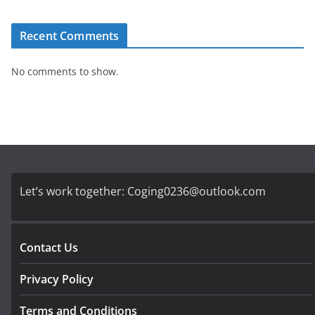
Recent Comments
No comments to show.
Let’s work together:
Coging0236@outlook.com
Contact Us
Privacy Policy
Terms and Conditions