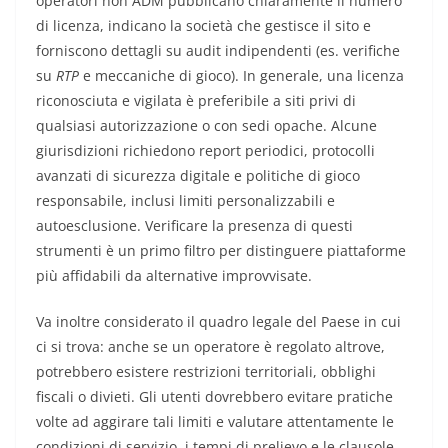
operatori non ADM pubblicano chiaramente il numero
di licenza, indicano la società che gestisce il sito e
forniscono dettagli su audit indipendenti (es. verifiche
su
RTP
e meccaniche di gioco). In generale, una licenza
riconosciuta e vigilata è preferibile a siti privi di
qualsiasi autorizzazione o con sedi opache. Alcune
giurisdizioni richiedono report periodici, protocolli
avanzati di sicurezza digitale e politiche di gioco
responsabile, inclusi limiti personalizzabili e
autoesclusione. Verificare la presenza di questi
strumenti è un primo filtro per distinguere piattaforme
più affidabili da alternative improvvisate.
Va inoltre considerato il quadro legale del Paese in cui
ci si trova: anche se un operatore è regolato altrove,
potrebbero esistere restrizioni territoriali, obblighi
fiscali o divieti. Gli utenti dovrebbero evitare pratiche
volte ad aggirare tali limiti e valutare attentamente le
condizioni di servizio, i tempi di prelievo e le clausole