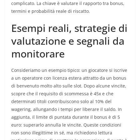
complicato. La chiave è valutare il rapporto tra bonus,
termini e probabilità reale di riscatto.
Esempi reali, strategie di
valutazione e segnali da
monitorare
Consideriamo un esempio tipico: un giocatore si iscrive
a un operatore con licenza estera attratto da un bonus
di benvenuto molto alto sulle slot. Dopo alcune vincite,
scopre che il requisito di scommessa è 45x e che
determinati titoli contribuiscono solo al 10% del
wagering, allungando i tempi per liberare il saldo. In
aggiunta, il limite di puntata durante il bonus è di 5
euro: superarlo annulla le vincite. Queste condizioni
non sono illegittime in sé, ma richiedono lettura