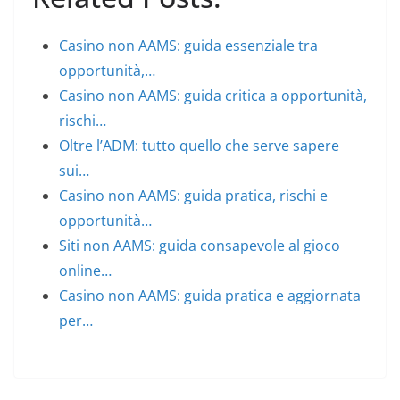
Casino non AAMS: guida essenziale tra
opportunità,…
Casino non AAMS: guida critica a opportunità,
rischi…
Oltre l’ADM: tutto quello che serve sapere
sui…
Casino non AAMS: guida pratica, rischi e
opportunità…
Siti non AAMS: guida consapevole al gioco
online…
Casino non AAMS: guida pratica e aggiornata
per…