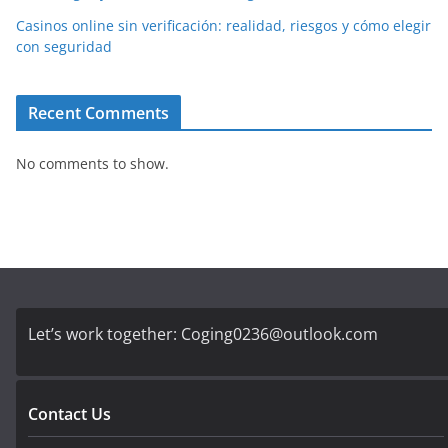
Casinos online sin verificación: realidad, riesgos y cómo elegir
con seguridad
Recent Comments
No comments to show.
Let’s work together:
Coging0236@outlook.com
Contact Us