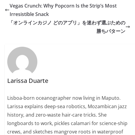
Vegas Crunch: Why Popcorn Is the Strip’s Most
Irresistible Snack
「オンラインカジノ どのアプリ」を迷わず選ぶための
勝ちパターン
Larissa Duarte
Lisboa-born oceanographer now living in Maputo.
Larissa explains deep-sea robotics, Mozambican jazz
history, and zero-waste hair-care tricks. She
longboards to work, pickles calamari for science-ship
crews, and sketches mangrove roots in waterproof