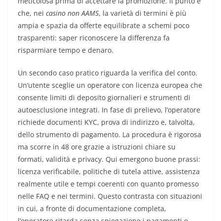
meticolosa prima di accettare la promozione. Il punto è
che, nei
casino non AAMS
, la varietà di termini è più
ampia e spazia da offerte equilibrate a schemi poco
trasparenti: saper riconoscere la differenza fa
risparmiare tempo e denaro.
Un secondo caso pratico riguarda la verifica del conto.
Un’utente sceglie un operatore con licenza europea che
consente limiti di deposito giornalieri e strumenti di
autoesclusione integrati. In fase di prelievo, l’operatore
richiede documenti KYC, prova di indirizzo e, talvolta,
dello strumento di pagamento. La procedura è rigorosa
ma scorre in 48 ore grazie a istruzioni chiare su
formati, validità e privacy. Qui emergono buone prassi:
licenza verificabile, politiche di tutela attive, assistenza
realmente utile e tempi coerenti con quanto promesso
nelle FAQ e nei termini. Questo contrasta con situazioni
in cui, a fronte di documentazione completa,
l’operatore ritarda senza spiegazione i pagamenti o