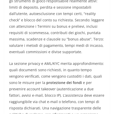
gli strumenti di gioco responsabile realmente attivi:
limiti di deposito, perdita e sessione impostabili
dall’utente, autoesclusione con tempi certi, “reality
check” e blocco del conto su richiesta. Secondo: leggere
con attenzione i Termini su bonus e prelievi, inclusi
requisiti di scommessa, contributi dei giochi, puntata
massima, scadenze e clausole su “bonus abuse”. Terzo:
valutare i metodi di pagamento, tempi medi di incasso,
eventuali commissioni e divise supportate.
La sezione privacy e AML/KYC merita approfondimento:
quali documenti sono richiesti, in quanto tempo
vengono verificati, come vengono custoditi i dati, quali
sono le misure per la
protezione dei fondi
e per
prevenire account takeover (autenticazione a due
fattori, avvisi e-mail, blocco IP). L’assistenza deve essere
raggiungibile via chat e-mail o telefono, con tempi di
risposta dichiarati. Una navigazione trasparente delle