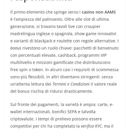
Il primo elemento che spinge verso i
casino non AAMS
è l’ampiezza del palinsesto. Oltre alle slot di ultima
generazione, si trovano tavoli live con croupier
madrelingua inglese o spagnola, show game innovativi
e varianti di blackjack e roulette con regole alternative. I
bonus
rivestono un ruolo chiave: pacchetti di benvenuto
con percentuali elevate, cashback, programmi VIP
multilivello e missioni gamificate che distribuiscono
free spin o token. In alcuni casi i requisiti di scommessa
sono più flessibili, in altri diventano stringenti: senza
un’attenta lettura dei
Termini e Condizioni
il valore reale
del bonus rischia di ridursi drasticamente.
Sul fronte dei pagamenti, la varietà è ampia: carte, e-
wallet internazionali, bonifici SEPA e talvolta
criptovalute. I tempi di prelievo possono essere
competitivi per chi ha completato la
verifica KYC
, ma il