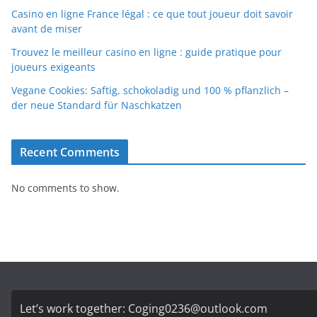
Casino en ligne France légal : ce que tout joueur doit savoir
avant de miser
Trouvez le meilleur casino en ligne : guide pratique pour
joueurs exigeants
Vegane Cookies: Saftig, schokoladig und 100 % pflanzlich –
der neue Standard für Naschkatzen
Recent Comments
No comments to show.
Let’s work together:
Coging0236@outlook.com