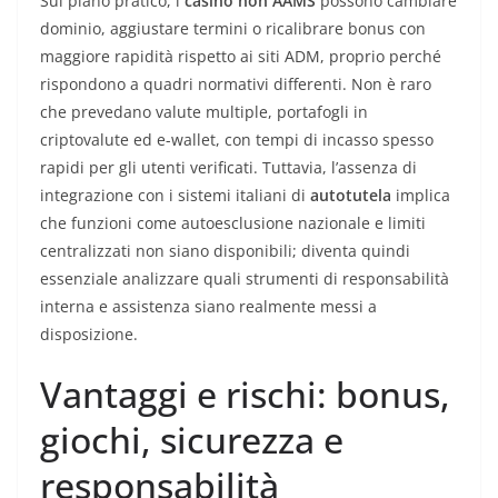
Sul piano pratico, i
casino non AAMS
possono cambiare
dominio, aggiustare termini o ricalibrare bonus con
maggiore rapidità rispetto ai siti ADM, proprio perché
rispondono a quadri normativi differenti. Non è raro
che prevedano valute multiple, portafogli in
criptovalute ed e-wallet, con tempi di incasso spesso
rapidi per gli utenti verificati. Tuttavia, l’assenza di
integrazione con i sistemi italiani di
autotutela
implica
che funzioni come autoesclusione nazionale e limiti
centralizzati non siano disponibili; diventa quindi
essenziale analizzare quali strumenti di responsabilità
interna e assistenza siano realmente messi a
disposizione.
Vantaggi e rischi: bonus,
giochi, sicurezza e
responsabilità