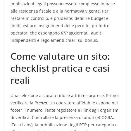
implicazioni legali possono essere complesse in base
alla residenza fiscale e alla normativa vigente. Per
restare in controllo, è prudente: definire budget e
limiti, evitare inseguimenti delle perdite, preferire
operatori che espongono
RTP
aggiornati, audit
indipendenti e regolamenti chiari sui bonus.
Come valutare un sito:
checklist pratica e casi
reali
Una selezione accurata riduce attriti e sorprese. Primo:
verificare la
licenza
. Un operatore affidabile espone nel
footer il numero, l’ente regolatore e i link agli organismi
di verifica. Controllare la presenza di audit (eCOGRA,
iTech Labs), la pubblicazione degli
RTP
per categoria e