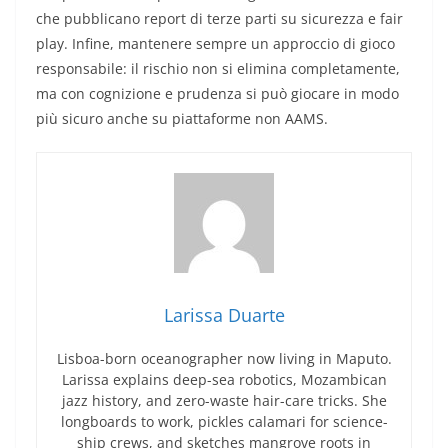
che pubblicano report di terze parti su sicurezza e fair
play. Infine, mantenere sempre un approccio di gioco
responsabile: il rischio non si elimina completamente,
ma con cognizione e prudenza si può giocare in modo
più sicuro anche su piattaforme non AAMS.
Larissa Duarte
Lisboa-born oceanographer now living in Maputo.
Larissa explains deep-sea robotics, Mozambican
jazz history, and zero-waste hair-care tricks. She
longboards to work, pickles calamari for science-
ship crews, and sketches mangrove roots in