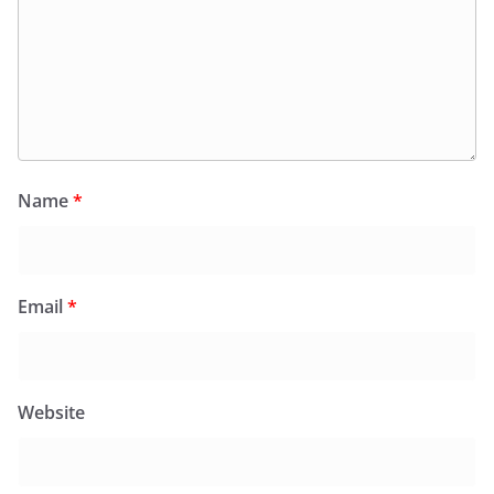
Name
*
Email
*
Website