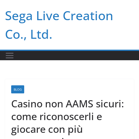
Skip
Sega Live Creation
to
content
Co., Ltd.
BLOG
Casino non AAMS sicuri:
come riconoscerli e
giocare con più