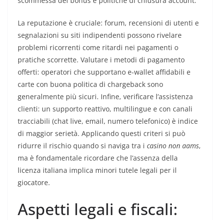
scommessa dei bonus e politiche di chiusura account.
La reputazione è cruciale: forum, recensioni di utenti e
segnalazioni su siti indipendenti possono rivelare
problemi ricorrenti come ritardi nei pagamenti o
pratiche scorrette. Valutare i metodi di pagamento
offerti: operatori che supportano e-wallet affidabili e
carte con buona politica di chargeback sono
generalmente più sicuri. Infine, verificare l’assistenza
clienti: un supporto reattivo, multilingue e con canali
tracciabili (chat live, email, numero telefonico) è indice
di maggior serietà. Applicando questi criteri si può
ridurre il rischio quando si naviga tra i
casino non aams
,
ma è fondamentale ricordare che l’assenza della
licenza italiana implica minori tutele legali per il
giocatore.
Aspetti legali e fiscali: