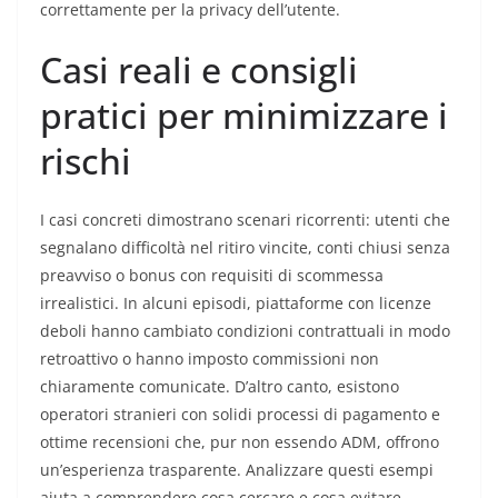
correttamente per la privacy dell’utente.
Casi reali e consigli
pratici per minimizzare i
rischi
I casi concreti dimostrano scenari ricorrenti: utenti che
segnalano difficoltà nel ritiro vincite, conti chiusi senza
preavviso o bonus con requisiti di scommessa
irrealistici. In alcuni episodi, piattaforme con licenze
deboli hanno cambiato condizioni contrattuali in modo
retroattivo o hanno imposto commissioni non
chiaramente comunicate. D’altro canto, esistono
operatori stranieri con solidi processi di pagamento e
ottime recensioni che, pur non essendo ADM, offrono
un’esperienza trasparente. Analizzare questi esempi
aiuta a comprendere cosa cercare e cosa evitare.