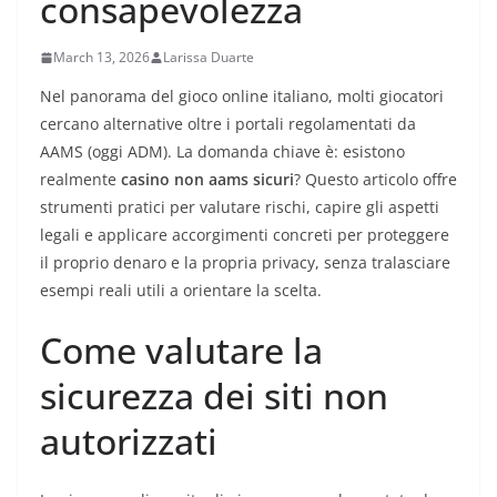
consapevolezza
March 13, 2026
Larissa Duarte
Nel panorama del gioco online italiano, molti giocatori
cercano alternative oltre i portali regolamentati da
AAMS (oggi ADM). La domanda chiave è: esistono
realmente
casino non aams sicuri
? Questo articolo offre
strumenti pratici per valutare rischi, capire gli aspetti
legali e applicare accorgimenti concreti per proteggere
il proprio denaro e la propria privacy, senza tralasciare
esempi reali utili a orientare la scelta.
Come valutare la
sicurezza dei siti non
autorizzati