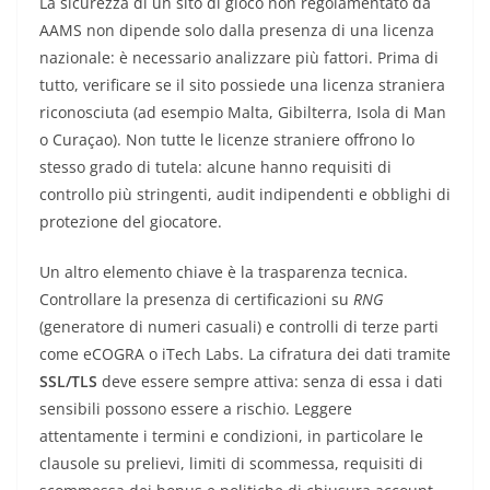
La sicurezza di un sito di gioco non regolamentato da
AAMS non dipende solo dalla presenza di una licenza
nazionale: è necessario analizzare più fattori. Prima di
tutto, verificare se il sito possiede una licenza straniera
riconosciuta (ad esempio Malta, Gibilterra, Isola di Man
o Curaçao). Non tutte le licenze straniere offrono lo
stesso grado di tutela: alcune hanno requisiti di
controllo più stringenti, audit indipendenti e obblighi di
protezione del giocatore.
Un altro elemento chiave è la trasparenza tecnica.
Controllare la presenza di certificazioni su
RNG
(generatore di numeri casuali) e controlli di terze parti
come eCOGRA o iTech Labs. La cifratura dei dati tramite
SSL/TLS
deve essere sempre attiva: senza di essa i dati
sensibili possono essere a rischio. Leggere
attentamente i termini e condizioni, in particolare le
clausole su prelievi, limiti di scommessa, requisiti di