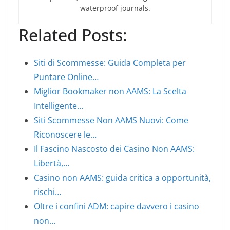
waterproof journals.
Related Posts:
Siti di Scommesse: Guida Completa per
Puntare Online…
Miglior Bookmaker non AAMS: La Scelta
Intelligente…
Siti Scommesse Non AAMS Nuovi: Come
Riconoscere le…
Il Fascino Nascosto dei Casino Non AAMS:
Libertà,…
Casino non AAMS: guida critica a opportunità,
rischi…
Oltre i confini ADM: capire davvero i casino
non…