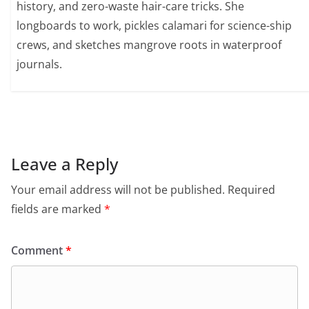
history, and zero-waste hair-care tricks. She
longboards to work, pickles calamari for science-ship
crews, and sketches mangrove roots in waterproof
journals.
Leave a Reply
Your email address will not be published.
Required
fields are marked
*
Comment
*