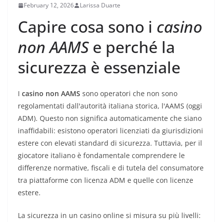
February 12, 2026
Larissa Duarte
Capire cosa sono i
casino
non AAMS
e perché la
sicurezza è essenziale
I
casino non AAMS
sono operatori che non sono
regolamentati dall'autorità italiana storica, l'AAMS (oggi
ADM). Questo non significa automaticamente che siano
inaffidabili: esistono operatori licenziati da giurisdizioni
estere con elevati standard di sicurezza. Tuttavia, per il
giocatore italiano è fondamentale comprendere le
differenze normative, fiscali e di tutela del consumatore
tra piattaforme con licenza ADM e quelle con licenze
estere.
La sicurezza in un casino online si misura su più livelli: