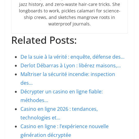
jazz history, and zero-waste hair-care tricks. She
longboards to work, pickles calamari for science-
ship crews, and sketches mangrove roots in
waterproof journals.
Related Posts:
De la suie à la vérité : enquête, défense des…
Derlot Débarras à Lyon : libérez maisons,…
Maîtriser la sécurité incendie: inspection
des…
Décrypter un casino en ligne fiable:
méthodes…
Casino en ligne 2026 : tendances,
technologies et…
Casino en ligne : l’expérience nouvelle
génération décryptée