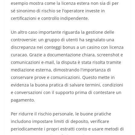
esempio mostra come la licenza estera non sia di per
sé sinonimo di rischio se l'operatore investe in
certificazioni e controllo indipendente.
Un altro caso importante riguarda la gestione delle
controversie: un gruppo di utenti ha segnalato una
discrepanza nei conteggi bonus a un casino con licenza
curacao. Grazie a documentazione chiara, screenshot e
comunicazioni e-mail, la disputa è stata risolta tramite
mediazione esterna, dimostrando l'importanza di
conservare prove e comunicazioni. Questo mette in
evidenza la buona pratica di salvare termini, condizioni
e conversazioni con il supporto prima di contestare un
pagamento.
Per ridurre il rischio personale, le buone pratiche
includono impostare limiti di deposito, verificare
periodicamente i propri estratti conto e usare metodi di