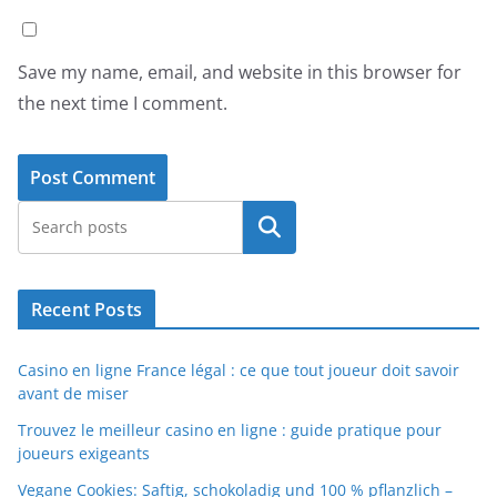
Save my name, email, and website in this browser for
the next time I comment.
Search
Recent Posts
Casino en ligne France légal : ce que tout joueur doit savoir
avant de miser
Trouvez le meilleur casino en ligne : guide pratique pour
joueurs exigeants
Vegane Cookies: Saftig, schokoladig und 100 % pflanzlich –