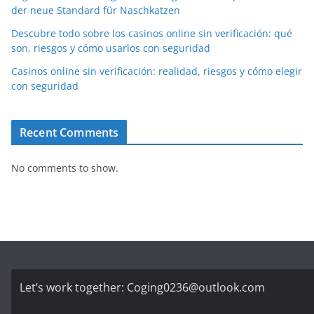
der neue Standard für Naschkatzen
Descubre todo sobre los casinos online sin verificación: qué
son, riesgos y cómo usarlos con seguridad
Casinos online sin verificación: realidad, riesgos y cómo elegir
con seguridad
Recent Comments
No comments to show.
Let’s work together:
Coging0236@outlook.com