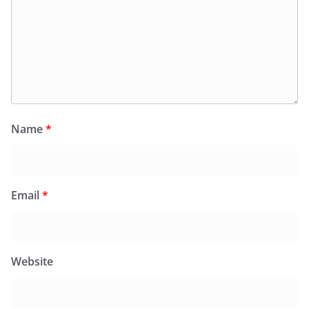
Name
*
Email
*
Website