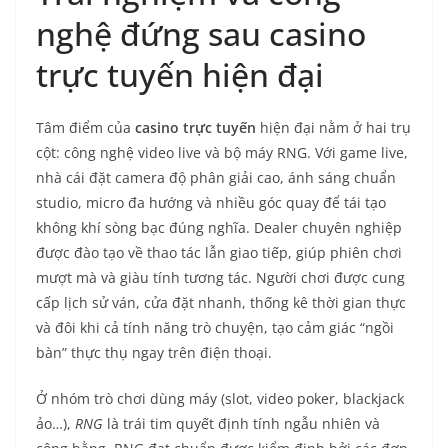
nghệ đứng sau casino
trực tuyến hiện đại
Tâm điểm của
casino trực tuyến
hiện đại nằm ở hai trụ
cột: công nghệ video live và bộ máy RNG. Với game live,
nhà cái đặt camera độ phân giải cao, ánh sáng chuẩn
studio, micro đa hướng và nhiều góc quay để tái tạo
không khí sòng bạc đúng nghĩa. Dealer chuyên nghiệp
được đào tạo về thao tác lẫn giao tiếp, giúp phiên chơi
mượt mà và giàu tính tương tác. Người chơi được cung
cấp lịch sử ván, cửa đặt nhanh, thống kê thời gian thực
và đôi khi cả tính năng trò chuyện, tạo cảm giác “ngồi
bàn” thực thụ ngay trên điện thoại.
Ở nhóm trò chơi dùng máy (slot, video poker, blackjack
ảo…),
RNG
là trái tim quyết định tính ngẫu nhiên và