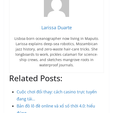
Larissa Duarte
Lisboa-born oceanographer now living in Maputo.
Larissa explains deep-sea robotics, Mozambican
jazz history, and zero-waste hair-care tricks. She
longboards to work, pickles calamari for science-
ship crews, and sketches mangrove roots in
waterproof journals.
Related Posts:
Cuộc chơi đổi thay: cách casino trực tuyến
đang tái…
Bản đồ lô đề online và xổ số thời 4.0: hiểu