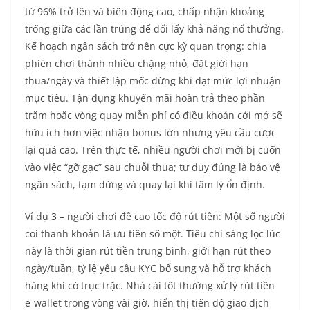
từ 96% trở lên và biến động cao, chấp nhận khoảng
trống giữa các lần trúng để đổi lấy khả năng nổ thưởng.
Kế hoạch ngân sách trở nên cực kỳ quan trọng: chia
phiên chơi thành nhiều chặng nhỏ, đặt giới hạn
thua/ngày và thiết lập mốc dừng khi đạt mức lợi nhuận
mục tiêu. Tận dụng khuyến mãi hoàn trả theo phần
trăm hoặc vòng quay miễn phí có điều khoản cởi mở sẽ
hữu ích hơn việc nhận bonus lớn nhưng yêu cầu cược
lại quá cao. Trên thực tế, nhiều người chơi mới bị cuốn
vào việc “gỡ gạc” sau chuỗi thua; tư duy đúng là bảo vệ
ngân sách, tạm dừng và quay lại khi tâm lý ổn định.
Ví dụ 3 – người chơi đề cao tốc độ rút tiền: Một số người
coi thanh khoản là ưu tiên số một. Tiêu chí sàng lọc lúc
này là thời gian rút tiền trung bình, giới hạn rút theo
ngày/tuần, tỷ lệ yêu cầu KYC bổ sung và hỗ trợ khách
hàng khi có trục trặc. Nhà cái tốt thường xử lý rút tiền
e-wallet trong vòng vài giờ, hiển thị tiến độ giao dịch