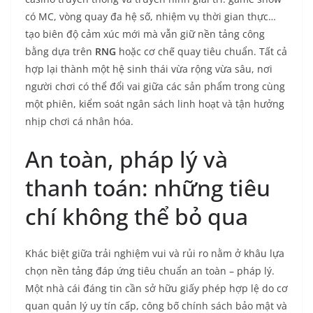
có MC, vòng quay đa hệ số, nhiệm vụ thời gian thực…
tạo biên độ cảm xúc mới mà vẫn giữ nền tảng công
bằng dựa trên
RNG
hoặc cơ chế quay tiêu chuẩn. Tất cả
hợp lại thành một hệ sinh thái vừa rộng vừa sâu, nơi
người chơi có thể đổi vai giữa các sản phẩm trong cùng
một phiên, kiểm soát ngân sách linh hoạt và tận hưởng
nhịp chơi cá nhân hóa.
An toàn, pháp lý và
thanh toán: những tiêu
chí không thể bỏ qua
Khác biệt giữa trải nghiệm vui và rủi ro nằm ở khâu lựa
chọn nền tảng đáp ứng tiêu chuẩn an toàn – pháp lý.
Một nhà cái đáng tin cần sở hữu giấy phép hợp lệ do cơ
quan quản lý uy tín cấp, công bố chính sách bảo mật và