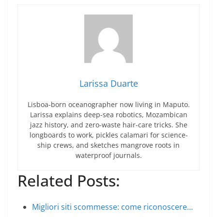
Larissa Duarte
Lisboa-born oceanographer now living in Maputo.
Larissa explains deep-sea robotics, Mozambican
jazz history, and zero-waste hair-care tricks. She
longboards to work, pickles calamari for science-
ship crews, and sketches mangrove roots in
waterproof journals.
Related Posts:
Migliori siti scommesse: come riconoscere…