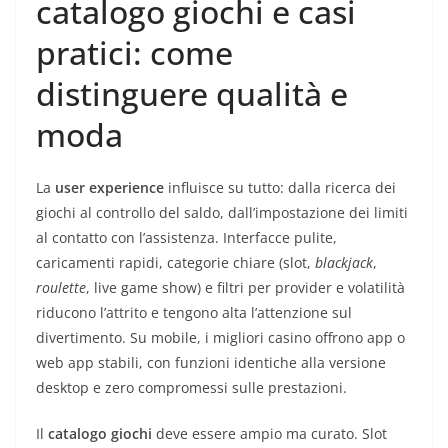
catalogo giochi e casi
pratici: come
distinguere qualità e
moda
La
user experience
influisce su tutto: dalla ricerca dei
giochi al controllo del saldo, dall’impostazione dei limiti
al contatto con l’assistenza. Interfacce pulite,
caricamenti rapidi, categorie chiare (slot,
blackjack
,
roulette
, live game show) e filtri per provider e volatilità
riducono l’attrito e tengono alta l’attenzione sul
divertimento. Su mobile, i migliori casino offrono app o
web app stabili, con funzioni identiche alla versione
desktop e zero compromessi sulle prestazioni.
Il
catalogo giochi
deve essere ampio ma curato. Slot