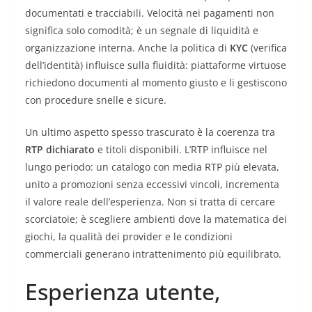
documentati e tracciabili. Velocità nei pagamenti non
significa solo comodità; è un segnale di liquidità e
organizzazione interna. Anche la politica di
KYC
(verifica
dell’identità) influisce sulla fluidità: piattaforme virtuose
richiedono documenti al momento giusto e li gestiscono
con procedure snelle e sicure.
Un ultimo aspetto spesso trascurato è la coerenza tra
RTP dichiarato
e titoli disponibili. L’RTP influisce nel
lungo periodo: un catalogo con media RTP più elevata,
unito a promozioni senza eccessivi vincoli, incrementa
il valore reale dell’esperienza. Non si tratta di cercare
scorciatoie; è scegliere ambienti dove la matematica dei
giochi, la qualità dei provider e le condizioni
commerciali generano intrattenimento più equilibrato.
Esperienza utente,