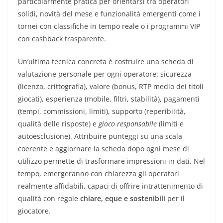
particolarmente pratica per orientarsi tra operatori
solidi, novità del mese e funzionalità emergenti come i
tornei con classifiche in tempo reale o i programmi VIP
con cashback trasparente.
Un’ultima tecnica concreta è costruire una scheda di
valutazione personale per ogni operatore: sicurezza
(licenza, crittografia), valore (bonus, RTP medio dei titoli
giocati), esperienza (mobile, filtri, stabilità), pagamenti
(tempi, commissioni, limiti), supporto (reperibilità,
qualità delle risposte) e
gioco responsabile
(limiti e
autoesclusione). Attribuire punteggi su una scala
coerente e aggiornare la scheda dopo ogni mese di
utilizzo permette di trasformare impressioni in dati. Nel
tempo, emergeranno con chiarezza gli operatori
realmente affidabili, capaci di offrire intrattenimento di
qualità con regole
chiare, eque e sostenibili
per il
giocatore.