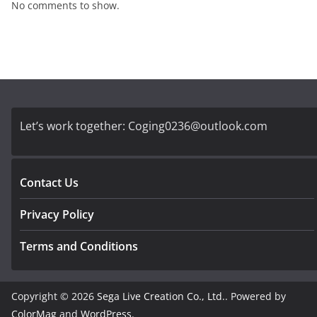
No comments to show.
Let’s work together:
Coging0236@outlook.com
Contact Us
Privacy Policy
Terms and Conditions
Copyright © 2026
Sega Live Creation Co., Ltd.
. Powered by
ColorMag
and
WordPress
.