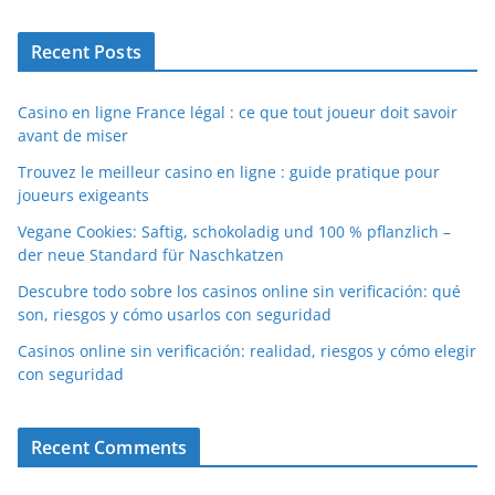
Recent Posts
Casino en ligne France légal : ce que tout joueur doit savoir
avant de miser
Trouvez le meilleur casino en ligne : guide pratique pour
joueurs exigeants
Vegane Cookies: Saftig, schokoladig und 100 % pflanzlich –
der neue Standard für Naschkatzen
Descubre todo sobre los casinos online sin verificación: qué
son, riesgos y cómo usarlos con seguridad
Casinos online sin verificación: realidad, riesgos y cómo elegir
con seguridad
Recent Comments