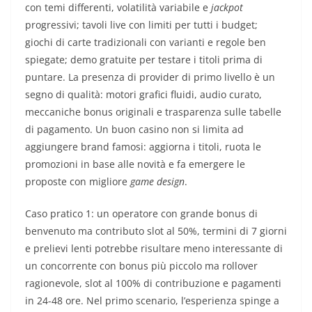
con temi differenti, volatilità variabile e
jackpot
progressivi; tavoli live con limiti per tutti i budget;
giochi di carte tradizionali con varianti e regole ben
spiegate; demo gratuite per testare i titoli prima di
puntare. La presenza di provider di primo livello è un
segno di qualità: motori grafici fluidi, audio curato,
meccaniche bonus originali e trasparenza sulle tabelle
di pagamento. Un buon casino non si limita ad
aggiungere brand famosi: aggiorna i titoli, ruota le
promozioni in base alle novità e fa emergere le
proposte con migliore
game design
.
Caso pratico 1: un operatore con grande bonus di
benvenuto ma contributo slot al 50%, termini di 7 giorni
e prelievi lenti potrebbe risultare meno interessante di
un concorrente con bonus più piccolo ma rollover
ragionevole, slot al 100% di contribuzione e pagamenti
in 24-48 ore. Nel primo scenario, l’esperienza spinge a