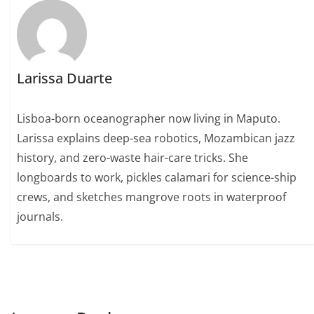
Larissa Duarte
Lisboa-born oceanographer now living in Maputo.
Larissa explains deep-sea robotics, Mozambican jazz
history, and zero-waste hair-care tricks. She
longboards to work, pickles calamari for science-ship
crews, and sketches mangrove roots in waterproof
journals.