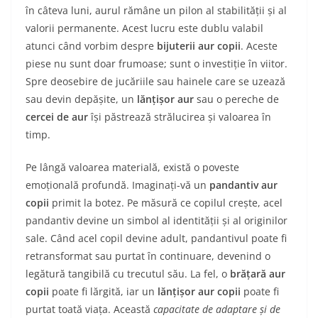
în câteva luni, aurul rămâne un pilon al stabilității și al
valorii permanente. Acest lucru este dublu valabil
atunci când vorbim despre
bijuterii aur copii
. Aceste
piese nu sunt doar frumoase; sunt o investiție în viitor.
Spre deosebire de jucăriile sau hainele care se uzează
sau devin depășite, un
lănțișor aur
sau o pereche de
cercei de aur
își păstrează strălucirea și valoarea în
timp.
Pe lângă valoarea materială, există o poveste
emoțională profundă. Imaginați-vă un
pandantiv aur
copii
primit la botez. Pe măsură ce copilul crește, acel
pandantiv devine un simbol al identității și al originilor
sale. Când acel copil devine adult, pandantivul poate fi
retransformat sau purtat în continuare, devenind o
legătură tangibilă cu trecutul său. La fel, o
brățară aur
copii
poate fi lărgită, iar un
lănțișor aur copii
poate fi
purtat toată viața. Această
capacitate de adaptare și de