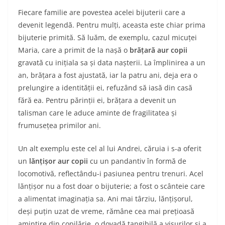
Fiecare familie are povestea acelei bijuterii care a
devenit legendă. Pentru mulți, aceasta este chiar prima
bijuterie primită. Să luăm, de exemplu, cazul micuței
Maria, care a primit de la nașă o
brățară aur copii
gravată cu inițiala sa și data nașterii. La împlinirea a un
an, brățara a fost ajustată, iar la patru ani, deja era o
prelungire a identității ei, refuzând să iasă din casă
fără ea. Pentru părinții ei, brățara a devenit un
talisman care le aduce aminte de fragilitatea și
frumusețea primilor ani.
Un alt exemplu este cel al lui Andrei, căruia i s-a oferit
un
lănțișor aur copii
cu un pandantiv în formă de
locomotivă, reflectându-i pasiunea pentru trenuri. Acel
lănțișor nu a fost doar o bijuterie; a fost o scânteie care
a alimentat imaginația sa. Ani mai târziu, lănțișorul,
deși puțin uzat de vreme, rămâne cea mai prețioasă
amintire din copilărie, o dovadă tangibilă a visurilor și a