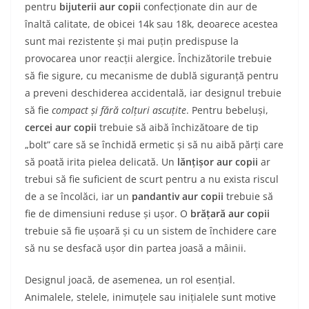
pentru
bijuterii aur copii
confecționate din aur de
înaltă calitate, de obicei 14k sau 18k, deoarece acestea
sunt mai rezistente și mai puțin predispuse la
provocarea unor reacții alergice. Închizătorile trebuie
să fie sigure, cu mecanisme de dublă siguranță pentru
a preveni deschiderea accidentală, iar designul trebuie
să fie
compact și fără colțuri ascuțite
. Pentru bebeluși,
cercei aur copii
trebuie să aibă închizătoare de tip
„bolt” care să se închidă ermetic și să nu aibă părți care
să poată irita pielea delicată. Un
lănțișor aur copii
ar
trebui să fie suficient de scurt pentru a nu exista riscul
de a se încolăci, iar un
pandantiv aur copii
trebuie să
fie de dimensiuni reduse și ușor. O
brățară aur copii
trebuie să fie ușoară și cu un sistem de închidere care
să nu se desfacă ușor din partea joasă a mâinii.
Designul joacă, de asemenea, un rol esențial.
Animalele, stelele, inimuțele sau inițialele sunt motive