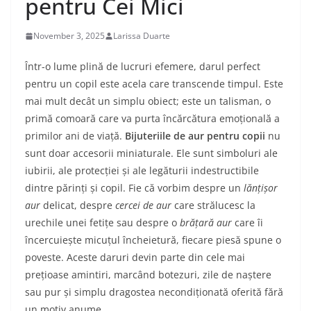
pentru Cei Mici
November 3, 2025
Larissa Duarte
Într-o lume plină de lucruri efemere, darul perfect
pentru un copil este acela care transcende timpul. Este
mai mult decât un simplu obiect; este un talisman, o
primă comoară care va purta încărcătura emoțională a
primilor ani de viață.
Bijuteriile de aur pentru copii
nu
sunt doar accesorii miniaturale. Ele sunt simboluri ale
iubirii, ale protecției și ale legăturii indestructibile
dintre părinți și copil. Fie că vorbim despre un
lănțișor
aur
delicat, despre
cercei de aur
care strălucesc la
urechile unei fetițe sau despre o
brățară aur
care îi
încercuiește micuțul încheietură, fiecare piesă spune o
poveste. Aceste daruri devin parte din cele mai
prețioase amintiri, marcând botezuri, zile de naștere
sau pur și simplu dragostea necondiționată oferită fără
un motiv anume.