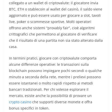
collegato a un wallet di criptovalute: il giocatore invia
BTC, ETH o stablecoin al wallet del casinò, il saldo viene
aggiornato e può essere usato per giocare a slot, tavoli
live, poker o scommesse sportive. Molti operatori
offrono anche sistemi “provably fair”, cioè algoritmi
crittografici che permettono al giocatore di verificare
che il risultato di una partita non sia stato alterato dalla
casa.
In termini pratici, giocare con criptovalute comporta
alcune differenze operative: le transazioni sulla
blockchain possono impiegare pochi secondi o qualche
minuto a seconda della rete, mentre i prelievi possono
essere istantanei o molto rapidi rispetto ai metodi
bancari tradizionali. Per chi volesse esplorare il
mercato, esiste anche la possibilità di provare un
crypto casino
che supporti diverse monete e offra
bonus specifici in token.