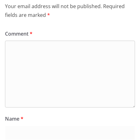
Your email address will not be published.
Required
fields are marked
*
Comment
*
Name
*