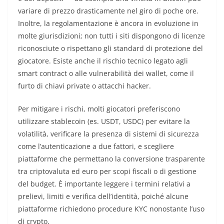
variare di prezzo drasticamente nel giro di poche ore.
Inoltre, la regolamentazione è ancora in evoluzione in
molte giurisdizioni; non tutti i siti dispongono di licenze
riconosciute o rispettano gli standard di protezione del
giocatore. Esiste anche il rischio tecnico legato agli
smart contract o alle vulnerabilità dei wallet, come il
furto di chiavi private o attacchi hacker.
Per mitigare i rischi, molti giocatori preferiscono
utilizzare stablecoin (es. USDT, USDC) per evitare la
volatilità, verificare la presenza di sistemi di sicurezza
come l’autenticazione a due fattori, e scegliere
piattaforme che permettano la conversione trasparente
tra criptovaluta ed euro per scopi fiscali o di gestione
del budget. È importante leggere i termini relativi a
prelievi, limiti e verifica dell’identità, poiché alcune
piattaforme richiedono procedure KYC nonostante l’uso
di crypto.