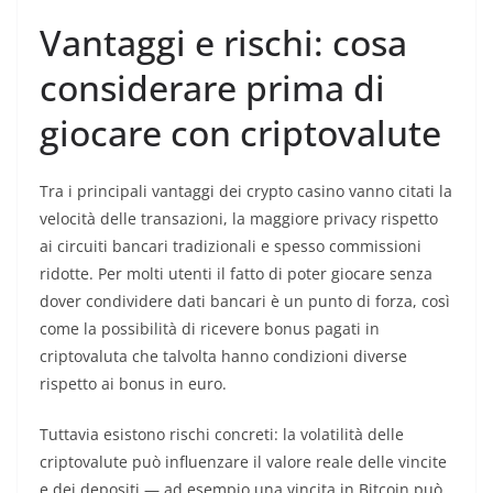
Vantaggi e rischi: cosa
considerare prima di
giocare con criptovalute
Tra i principali vantaggi dei crypto casino vanno citati la
velocità delle transazioni, la maggiore privacy rispetto
ai circuiti bancari tradizionali e spesso commissioni
ridotte. Per molti utenti il fatto di poter giocare senza
dover condividere dati bancari è un punto di forza, così
come la possibilità di ricevere bonus pagati in
criptovaluta che talvolta hanno condizioni diverse
rispetto ai bonus in euro.
Tuttavia esistono rischi concreti: la volatilità delle
criptovalute può influenzare il valore reale delle vincite
e dei depositi — ad esempio una vincita in Bitcoin può