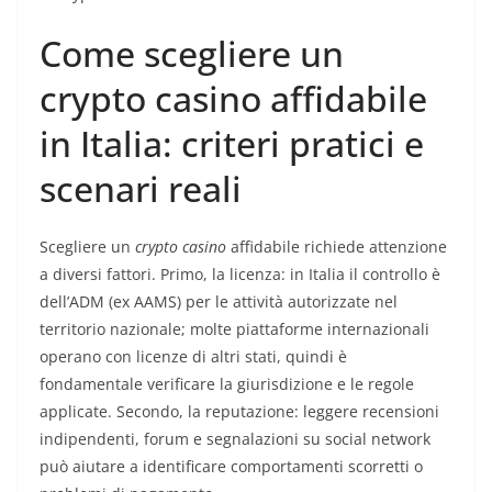
Come scegliere un
crypto casino affidabile
in Italia: criteri pratici e
scenari reali
Scegliere un
crypto casino
affidabile richiede attenzione
a diversi fattori. Primo, la licenza: in Italia il controllo è
dell’ADM (ex AAMS) per le attività autorizzate nel
territorio nazionale; molte piattaforme internazionali
operano con licenze di altri stati, quindi è
fondamentale verificare la giurisdizione e le regole
applicate. Secondo, la reputazione: leggere recensioni
indipendenti, forum e segnalazioni su social network
può aiutare a identificare comportamenti scorretti o