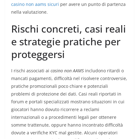
casino non aams sicuri
per avere un punto di partenza
nella valutazione.
Rischi concreti, casi reali
e strategie pratiche per
proteggersi
I rischi associati ai
casino non AAMS
includono ritardi o
mancati pagamenti, difficoltà nel risolvere controversie,
pratiche promozionali poco chiare e potenziali
problemi di protezione dei dati. Casi reali riportati in
forum e portali specializzati mostrano situazioni in cui
giocatori hanno dovuto ricorrere a reclami
internazionali o a procedimenti legali per ottenere
somme trattenute, oppure hanno incontrato difficoltà
dovute a verifiche KYC mal gestite. Alcuni operatori