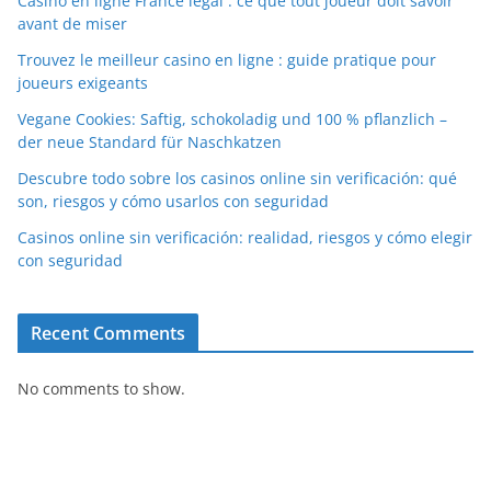
Casino en ligne France légal : ce que tout joueur doit savoir
avant de miser
Trouvez le meilleur casino en ligne : guide pratique pour
joueurs exigeants
Vegane Cookies: Saftig, schokoladig und 100 % pflanzlich –
der neue Standard für Naschkatzen
Descubre todo sobre los casinos online sin verificación: qué
son, riesgos y cómo usarlos con seguridad
Casinos online sin verificación: realidad, riesgos y cómo elegir
con seguridad
Recent Comments
No comments to show.