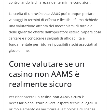
controllando la chiarezza dei termini e condizioni.
La scelta di un
casino non AAMS
può dunque portare
vantaggi in termini di offerta e flessibilità, ma richiede
una valutazione attenta dei meccanismi di tutela e
delle garanzie offerte dall'operatore estero. Sapere cosa
cercare e riconoscere i segnali di affidabilità è
fondamentale per ridurre i possibili rischi associati al
gioco online.
Come valutare se un
casino non AAMS è
realmente sicuro
Per riconoscere un
casino non AAMS sicuro
è
necessario analizzare diversi aspetti tecnici e legali. Il
primo elemento da verificare è la tipologia di licenza