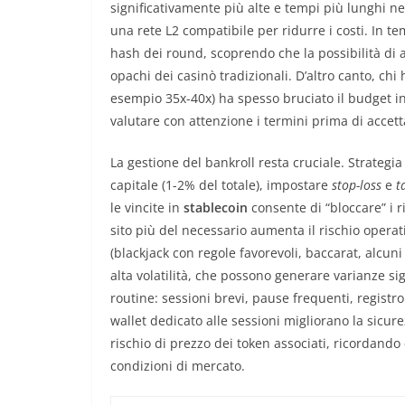
significativamente più alte e tempi più lunghi ne
una rete L2 compatibile per ridurre i costi. In te
hash dei round, scoprendo che la possibilità di 
opachi dei casinò tradizionali. D’altro canto, chi
esempio 35x-40x) ha spesso bruciato il budget ins
valutare con attenzione i termini prima di accett
La gestione del bankroll resta cruciale. Strategi
capitale (1-2% del totale), impostare
stop-loss
e
t
le vincite in
stablecoin
consente di “bloccare” i r
sito più del necessario aumenta il rischio operat
(blackjack con regole favorevoli, baccarat, alcuni 
alta volatilità, che possono generare varianze sign
routine: sessioni brevi, pause frequenti, registro
wallet dedicato alle sessioni migliorano la sicur
rischio di prezzo dei token associati, ricordando
condizioni di mercato.