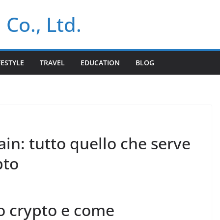
 Co., Ltd.
FESTYLE
TRAVEL
EDUCATION
BLOG
ain: tutto quello che serve
pto
no crypto e come