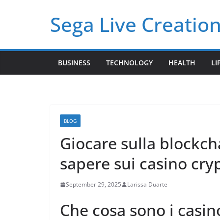
Skip
Sega Live Creation
to
content
BUSINESS
TECHNOLOGY
HEALTH
LI
BLOG
Giocare sulla blockch
sapere sui casino cry
September 29, 2025
Larissa Duarte
Che cosa sono i casi