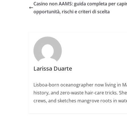
Casino non AAMS: guida completa per capi
opportunità, rischi e criteri di scelta
Larissa Duarte
Lisboa-born oceanographer now living in Ma
history, and zero-waste hair-care tricks. Sh
crews, and sketches mangrove roots in wate