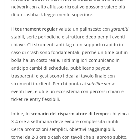
network con alto afflusso ricreativo possono valere più
di un cashback leggermente superiore.
Il
tournament regular
valuta un palinsesto con
garantiti
stabili, serie periodiche e strutture deep per gli eventi
chiave. Gli strumenti anti-lag e un supporto rapido in
caso di crash sono fondamentali, perché un time-out in
bolla ha un costo reale. I siti migliori comunicano in
anticipo cambi di schedule, pubblicano payout
trasparenti e gestiscono i deal al tavolo finale con
strumenti in-client. Per chi punta ai
satellite
verso
eventi live, è utile un ecosistema con percorsi chiari e
ticket re-entry flessibili.
Infine, lo
scenario del risparmiatore di tempo
: chi gioca
3-4 ore a settimana deve evitare complessità inutili.
Cerca promozioni semplici, obiettivi raggiungibili,
tornei da 2-3 ore o cash con tavoli che si aprono subito.