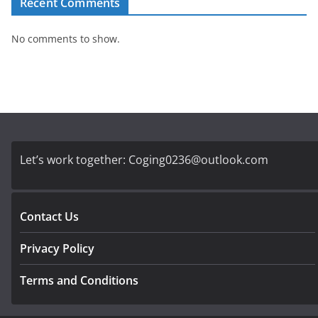
Recent Comments
No comments to show.
Let’s work together:
Coging0236@outlook.com
Contact Us
Privacy Policy
Terms and Conditions