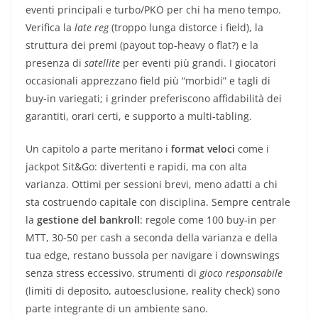
eventi principali e turbo/PKO per chi ha meno tempo.
Verifica la
late reg
(troppo lunga distorce i field), la
struttura dei premi (payout top-heavy o flat?) e la
presenza di
satellite
per eventi più grandi. I giocatori
occasionali apprezzano field più “morbidi” e tagli di
buy-in variegati; i grinder preferiscono affidabilità dei
garantiti, orari certi, e supporto a multi-tabling.
Un capitolo a parte meritano i
format veloci
come i
jackpot Sit&Go: divertenti e rapidi, ma con alta
varianza. Ottimi per sessioni brevi, meno adatti a chi
sta costruendo capitale con disciplina. Sempre centrale
la
gestione del bankroll
: regole come 100 buy-in per
MTT, 30-50 per cash a seconda della varianza e della
tua edge, restano bussola per navigare i downswings
senza stress eccessivo. strumenti di
gioco responsabile
(limiti di deposito, autoesclusione, reality check) sono
parte integrante di un ambiente sano.