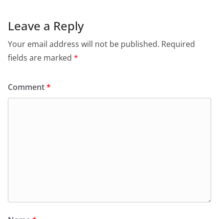
Leave a Reply
Your email address will not be published.
Required
fields are marked
*
Comment
*