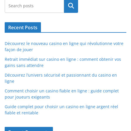
Search
Recent Posts
Découvrez le nouveau casino en ligne qui révolutionne votre
façon de jouer
Retrait immédiat sur casino en ligne : comment obtenir vos
gains sans attendre
Découvrez l’univers sécurisé et passionnant du casino en
ligne
Comment choisir un casino fiable en ligne : guide complet
pour joueurs exigeants
Guide complet pour choisir un casino en ligne argent réel
fiable et rentable