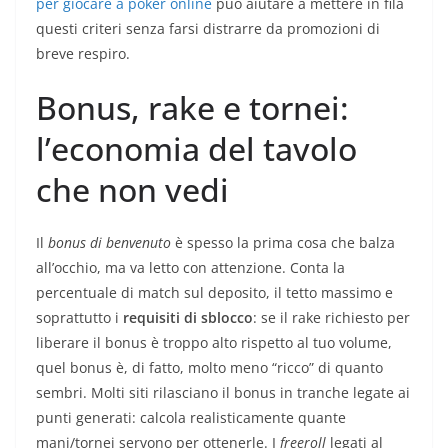
per giocare a poker online
può aiutare a mettere in fila
questi criteri senza farsi distrarre da promozioni di
breve respiro.
Bonus, rake e tornei:
l’economia del tavolo
che non vedi
Il
bonus di benvenuto
è spesso la prima cosa che balza
all’occhio, ma va letto con attenzione. Conta la
percentuale di match sul deposito, il tetto massimo e
soprattutto i
requisiti di sblocco
: se il rake richiesto per
liberare il bonus è troppo alto rispetto al tuo volume,
quel bonus è, di fatto, molto meno “ricco” di quanto
sembri. Molti siti rilasciano il bonus in tranche legate ai
punti generati: calcola realisticamente quante
mani/tornei servono per ottenerle. I
freeroll
legati al