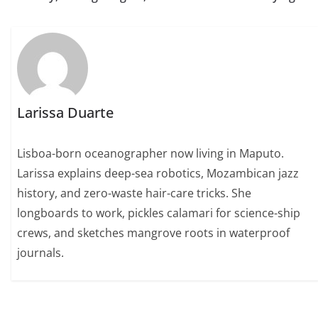
Larissa Duarte
Lisboa-born oceanographer now living in Maputo.
Larissa explains deep-sea robotics, Mozambican jazz
history, and zero-waste hair-care tricks. She
longboards to work, pickles calamari for science-ship
crews, and sketches mangrove roots in waterproof
journals.