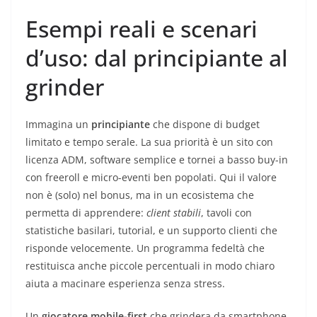
Esempi reali e scenari
d’uso: dal principiante al
grinder
Immagina un
principiante
che dispone di budget
limitato e tempo serale. La sua priorità è un sito con
licenza ADM, software semplice e tornei a basso buy-in
con freeroll e micro-eventi ben popolati. Qui il valore
non è (solo) nel bonus, ma in un ecosistema che
permetta di apprendere:
client stabili
, tavoli con
statistiche basilari, tutorial, e un supporto clienti che
risponde velocemente. Un programma fedeltà che
restituisca anche piccole percentuali in modo chiaro
aiuta a macinare esperienza senza stress.
Un
giocatore mobile-first
che grindera da smartphone