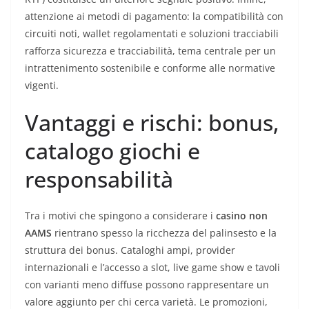
attenzione ai metodi di pagamento: la compatibilità con
circuiti noti, wallet regolamentati e soluzioni tracciabili
rafforza sicurezza e tracciabilità, tema centrale per un
intrattenimento sostenibile e conforme alle normative
vigenti.
Vantaggi e rischi: bonus,
catalogo giochi e
responsabilità
Tra i motivi che spingono a considerare i
casino non
AAMS
rientrano spesso la ricchezza del palinsesto e la
struttura dei bonus. Cataloghi ampi, provider
internazionali e l’accesso a slot, live game show e tavoli
con varianti meno diffuse possono rappresentare un
valore aggiunto per chi cerca varietà. Le promozioni,