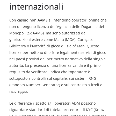
internazionali
Con
casino non AAMS
si intendono operatori online che
non detengono licenza dell’Agenzia delle Dogane e dei
Monopoli (ex AAMS), ma sono autorizzati da
giurisdizioni estere come Malta (MGA), Curaçao,
Gibilterra o l’Autorità di gioco di Isle of Man. Queste
licenze permettono di offrire legalmente servizi di gioco
nei paesi previsti dal perimetro normativo della singola
autorità. La presenza di una licenza valida è il primo
requisito da verificare: indica che l’operatore è
sottoposto a controlli sul capitale, sui sistemi RNG
(Random Number Generator) e sul contrasto a frodi e
riciclaggio.
Le differenze rispetto agli operatori ADM possono
riguardare standard di tutela, procedure di KYC (Know