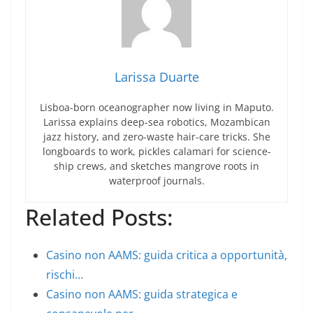
Larissa Duarte
Lisboa-born oceanographer now living in Maputo.
Larissa explains deep-sea robotics, Mozambican
jazz history, and zero-waste hair-care tricks. She
longboards to work, pickles calamari for science-
ship crews, and sketches mangrove roots in
waterproof journals.
Related Posts:
Casino non AAMS: guida critica a opportunità,
rischi…
Casino non AAMS: guida strategica e