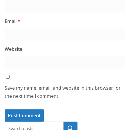
Email
*
Website
Save my name, email, and website in this browser for
the next time I comment.
Search