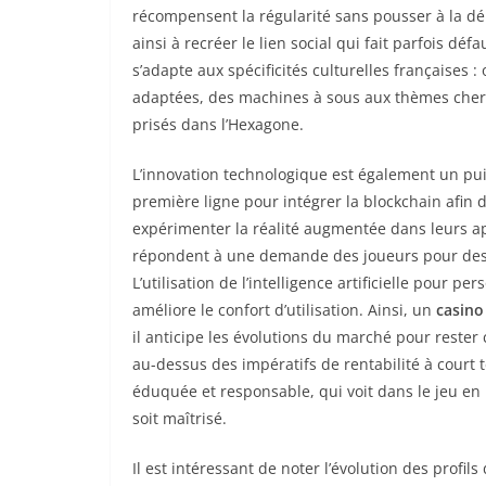
récompensent la régularité sans pousser à la d
ainsi à recréer le lien social qui fait parfois dé
s’adapte aux spécificités culturelles françaises 
adaptées, des machines à sous aux thèmes chers
prisés dans l’Hexagone.
L’innovation technologique est également un puis
première ligne pour intégrer la blockchain afin 
expérimenter la réalité augmentée dans leurs ap
répondent à une demande des joueurs pour des 
L’utilisation de l’intelligence artificielle pour 
améliore le confort d’utilisation. Ainsi, un
casino
il anticipe les évolutions du marché pour rester
au-dessus des impératifs de rentabilité à court t
éduquée et responsable, qui voit dans le jeu en
soit maîtrisé.
Il est intéressant de noter l’évolution des prof