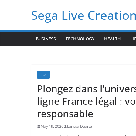
Skip
Sega Live Creation
to
content
BUSINESS
TECHNOLOGY
HEALTH
LI
BLOG
Plongez dans l’univer
ligne France légal : v
responsable
May 19, 2026
Larissa Duarte