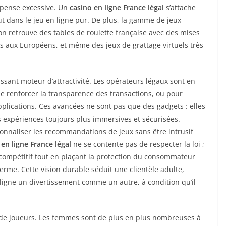
épense excessive. Un
casino en ligne France légal
s’attache
faut dans le jeu en ligne pur. De plus, la gamme de jeux
: on retrouve des tables de roulette française avec des mises
 aux Européens, et même des jeux de grattage virtuels très
sant moteur d’attractivité. Les opérateurs légaux sont en
de renforcer la transparence des transactions, ou pour
plications. Ces avancées ne sont pas que des gadgets : elles
expériences toujours plus immersives et sécurisées.
personnaliser les recommandations de jeux sans être intrusif
 en ligne France légal
ne se contente pas de respecter la loi ;
 compétitif tout en plaçant la protection du consommateur
erme. Cette vision durable séduit une clientèle adulte,
 ligne un divertissement comme un autre, à condition qu’il
ils de joueurs. Les femmes sont de plus en plus nombreuses à