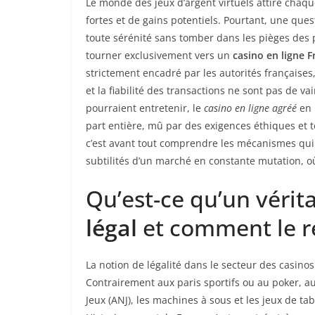
Le monde des jeux d’argent virtuels attire chaq
fortes et de gains potentiels. Pourtant, une que
toute sérénité sans tomber dans les pièges des pla
tourner exclusivement vers un
casino en ligne F
strictement encadré par les autorités françaises
et la fiabilité des transactions ne sont pas de v
pourraient entretenir, le
casino en ligne agréé
en 
part entière, mû par des exigences éthiques et 
c’est avant tout comprendre les mécanismes qui le
subtilités d’un marché en constante mutation, où 
Qu’est-ce qu’un vérit
légal
et comment le r
La notion de légalité dans le secteur des casinos
Contrairement aux paris sportifs ou au poker, au
Jeux (ANJ), les machines à sous et les jeux de tab