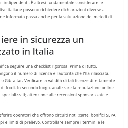
oni indipendenti. È altresì fondamentale considerare le
ative italiane possono richiedere dichiarazioni diverse a
one informata passa anche per la valutazione dei metodi di
iere in sicurezza un
ato in Italia
fica seguire una checklist rigorosa. Prima di tutto,
pongono il numero di licenza e l'autorità che l'ha rilasciata,
ibraltar. Verificare la validità di tali licenze direttamente
o di frodi. In secondo luogo, analizzare la reputazione online
specializzati; attenzione alle recensioni sponsorizzate e
erire operatori che offrono circuiti noti (carte, bonifici SEPA,
pi e limiti di prelievo. Controllare sempre i termini e le