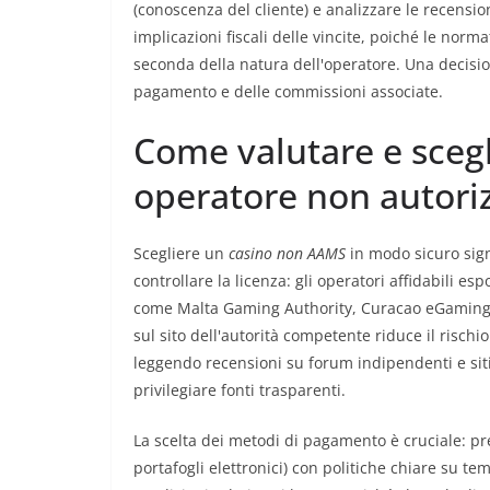
(conoscenza del cliente) e analizzare le recensi
implicazioni fiscali delle vincite, poiché le norm
seconda della natura dell'operatore. Una decisi
pagamento e delle commissioni associate.
Come valutare e scegl
operatore non autorizz
Scegliere un
casino non AAMS
in modo sicuro signi
controllare la licenza: gli operatori affidabili es
come Malta Gaming Authority, Curacao eGaming o G
sul sito dell'autorità competente riduce il rischi
leggendo recensioni su forum indipendenti e siti 
privilegiare fonti trasparenti.
La scelta dei metodi di pagamento è cruciale: pref
portafogli elettronici) con politiche chiare su tem