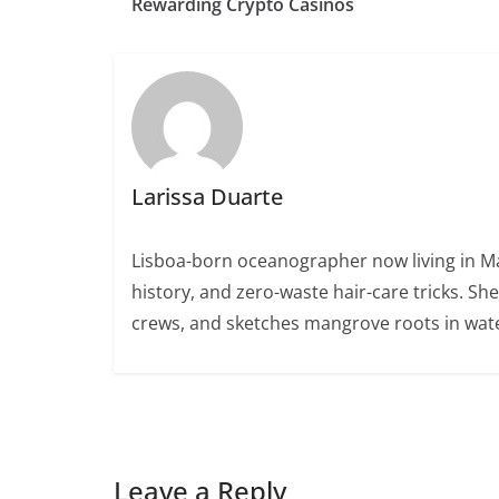
Rewarding Crypto Casinos
Larissa Duarte
Lisboa-born oceanographer now living in Ma
history, and zero-waste hair-care tricks. Sh
crews, and sketches mangrove roots in wate
Leave a Reply