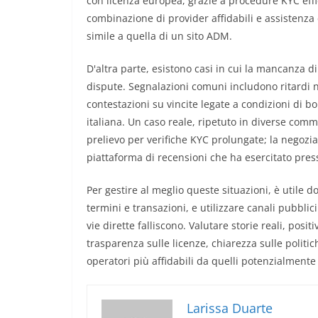
con licenza europea, grazie a procedure KYC effici
combinazione di provider affidabili e assistenza
simile a quella di un sito ADM.
D'altra parte, esistono casi in cui la mancanza d
dispute. Segnalazioni comuni includono ritardi 
contestazioni su vincite legate a condizioni di bo
italiana. Un caso reale, ripetuto in diverse com
prelievo per verifiche KYC prolungate; la negoziaz
piattaforma di recensioni che ha esercitato pres
Per gestire al meglio queste situazioni, è util
termini e transazioni, e utilizzare canali pubblic
vie dirette falliscono. Valutare storie reali, posit
trasparenza sulle licenze, chiarezza sulle politic
operatori più affidabili da quelli potenzialmente 
Larissa Duarte