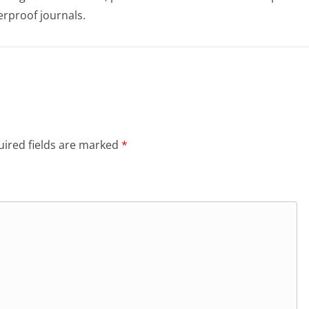
rproof journals.
ired fields are marked
*