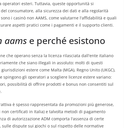
 operatori esteri. Tuttavia, queste opportunità si
 del consumatore, alla sicurezza dei dati e alla regolarità
a sono i casinò non AAMS, come valutarne l'affidabilità e quali
curare aspetti pratici come i pagamenti e il supporto clienti.
n aams
e perché esistono
ne che operano senza la licenza rilasciata dall'ente italiano
amente che siano illegali in assoluto: molti di questi
a giurisdizioni estere come Malta (MGA), Regno Unito (UKGC),
 spingono gli operatori a scegliere licenze estere variano:
ori, possibilità di offrire prodotti e bonus non consentiti sul
.
ttrattiva è spesso rappresentata da promozioni più generose,
i non certificati in Italia) e talvolta metodi di pagamento
anza di autorizzazione ADM comporta l'assenza di certe
, sulle dispute sui giochi o sul rispetto delle normative