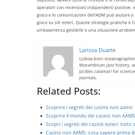
operatori con recensioni indipendenti positive. I
gioco e le comunicazioni dell’ADM può aiutare a ri
gioco su siti esteri. Queste strategie pratiche e l
un’esperienza gestibile e una situazione proble
Larissa Duarte
Lisboa-born oceanographer 
Mozambican jazz history, an
pickles calamari for scien
journals.
Related Posts:
Scoprire i segreti dei casino non aams
Scoprire il mondo dei casino non AAMS
Scopri i segreti dei casinò esteri: tutto
Casino non AAMS: cosa sapere prima di