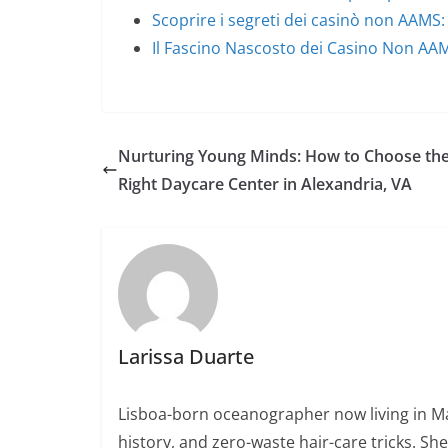
Scoprire i segreti dei casinò non AAMS
Il Fascino Nascosto dei Casino Non AAM
Nurturing Young Minds: How to Choose th
Right Daycare Center in Alexandria, VA
Larissa Duarte
Lisboa-born oceanographer now living in Ma
history, and zero-waste hair-care tricks. Sh