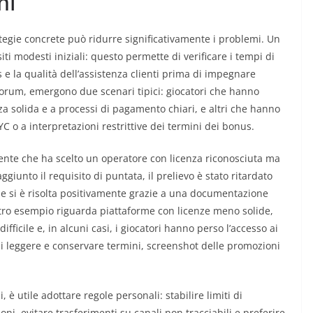
mi
tegie concrete può ridurre significativamente i problemi. Un
ti modesti iniziali: questo permette di verificare i tempi di
s e la qualità dell’assistenza clienti prima di impegnare
 forum, emergono due scenari tipici: giocatori che hanno
za solida e a processi di pagamento chiari, e altri che hanno
YC o a interpretazioni restrittive dei termini dei bonus.
tente che ha scelto un operatore con licenza riconosciuta ma
iunto il requisito di puntata, il prelievo è stato ritardato
e si è risolta positivamente grazie a una documentazione
altro esempio riguarda piattaforme con licenze meno solide,
ifficile e, in alcuni casi, i giocatori hanno perso l’accesso ai
di leggere e conservare termini, screenshot delle promozioni
, è utile adottare regole personali: stabilire limiti di
oni, evitare trasferimenti su canali non tracciabili e preferire