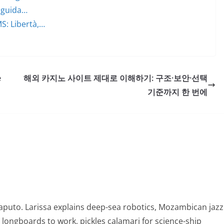
: guida…
S: Libertà,…
e
해외 카지노 사이트 제대로 이해하기: 구조·보안·선택
기준까지 한 번에
puto. Larissa explains deep-sea robotics, Mozambican jazz
e longboards to work, pickles calamari for science-ship