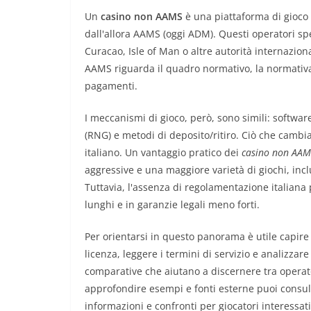
Un
casino non AAMS
è una piattaforma di gioco 
dall'allora AAMS (oggi ADM). Questi operatori sp
Curacao, Isle of Man o altre autorità internaziona
AAMS riguarda il quadro normativo, la normativa 
pagamenti.
I meccanismi di gioco, però, sono simili: softwar
(RNG) e metodi di deposito/ritiro. Ciò che cambia 
italiano. Un vantaggio pratico dei
casino non AAM
aggressive e una maggiore varietà di giochi, inclu
Tuttavia, l'assenza di regolamentazione italiana 
lunghi e in garanzie legali meno forti.
Per orientarsi in questo panorama è utile capire l
licenza, leggere i termini di servizio e analizzar
comparative che aiutano a discernere tra operator
approfondire esempi e fonti esterne puoi consu
informazioni e confronti per giocatori interessati