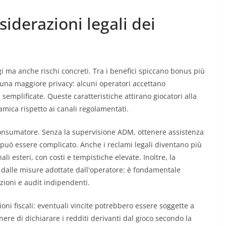
siderazioni legali dei
 ma anche rischi concreti. Tra i benefici spiccano bonus più
so una maggiore privacy: alcuni operatori accettano
semplificate. Queste caratteristiche attirano giocatori alla
amica rispetto ai canali regolamentati.
 consumatore. Senza la supervisione ADM, ottenere assistenza
e può essere complicato. Anche i reclami legali diventano più
li esteri, con costi e tempistiche elevate. Inoltre, la
e dalle misure adottate dall'operatore: è fondamentale
cazioni e audit indipendenti.
oni fiscali: eventuali vincite potrebbero essere soggette a
nere di dichiarare i redditi derivanti dal gioco secondo la