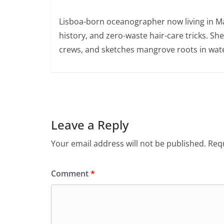
Lisboa-born oceanographer now living in Ma
history, and zero-waste hair-care tricks. Sh
crews, and sketches mangrove roots in wate
Leave a Reply
Your email address will not be published.
Requ
Comment
*