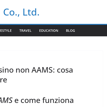
 Co., Ltd.
FESTYLE
TRAVEL
EDUCATION
BLOG
casino non AAMS: cosa
re
AAMS
e come funziona