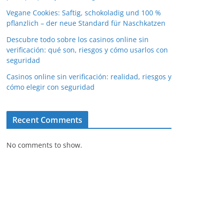
Vegane Cookies: Saftig, schokoladig und 100 %
pflanzlich – der neue Standard für Naschkatzen
Descubre todo sobre los casinos online sin
verificación: qué son, riesgos y cómo usarlos con
seguridad
Casinos online sin verificación: realidad, riesgos y
cómo elegir con seguridad
Recent Comments
No comments to show.