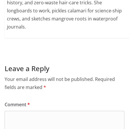
history, and zero-waste hair-care tricks. She
longboards to work, pickles calamari for science-ship
crews, and sketches mangrove roots in waterproof
journals.
Leave a Reply
Your email address will not be published.
Required
fields are marked
*
Comment
*