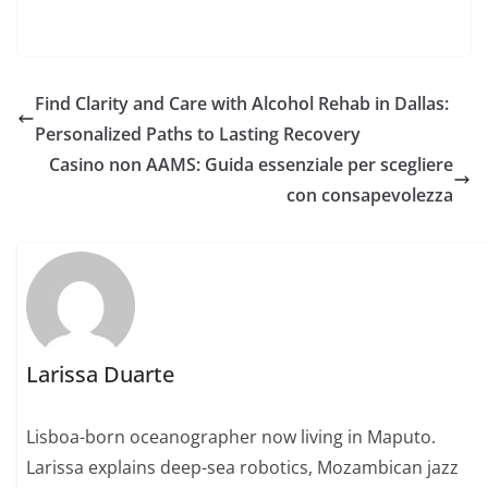
Find Clarity and Care with Alcohol Rehab in Dallas:
Personalized Paths to Lasting Recovery
Casino non AAMS: Guida essenziale per scegliere
con consapevolezza
Larissa Duarte
Lisboa-born oceanographer now living in Maputo.
Larissa explains deep-sea robotics, Mozambican jazz