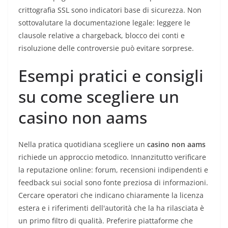
crittografia SSL sono indicatori base di sicurezza. Non
sottovalutare la documentazione legale: leggere le
clausole relative a chargeback, blocco dei conti e
risoluzione delle controversie può evitare sorprese.
Esempi pratici e consigli
su come scegliere un
casino non aams
Nella pratica quotidiana scegliere un
casino non aams
richiede un approccio metodico. Innanzitutto verificare
la reputazione online: forum, recensioni indipendenti e
feedback sui social sono fonte preziosa di informazioni.
Cercare operatori che indicano chiaramente la licenza
estera e i riferimenti dell'autorità che la ha rilasciata è
un primo filtro di qualità. Preferire piattaforme che