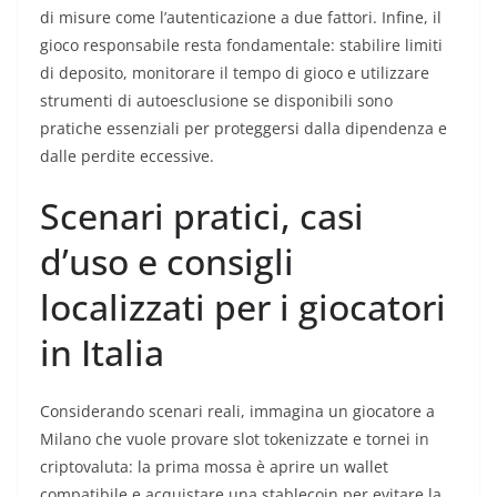
di misure come l’autenticazione a due fattori. Infine, il
gioco responsabile resta fondamentale: stabilire limiti
di deposito, monitorare il tempo di gioco e utilizzare
strumenti di autoesclusione se disponibili sono
pratiche essenziali per proteggersi dalla dipendenza e
dalle perdite eccessive.
Scenari pratici, casi
d’uso e consigli
localizzati per i giocatori
in Italia
Considerando scenari reali, immagina un giocatore a
Milano che vuole provare slot tokenizzate e tornei in
criptovaluta: la prima mossa è aprire un wallet
compatibile e acquistare una stablecoin per evitare la