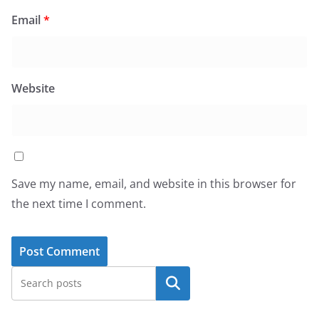
Email
*
Website
Save my name, email, and website in this browser for
the next time I comment.
Search