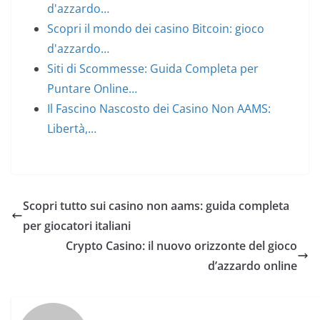
d'azzardo…
Scopri il mondo dei casino Bitcoin: gioco
d'azzardo…
Siti di Scommesse: Guida Completa per
Puntare Online…
Il Fascino Nascosto dei Casino Non AAMS:
Libertà,…
Scopri tutto sui casino non aams: guida completa
per giocatori italiani
Crypto Casino: il nuovo orizzonte del gioco
d’azzardo online