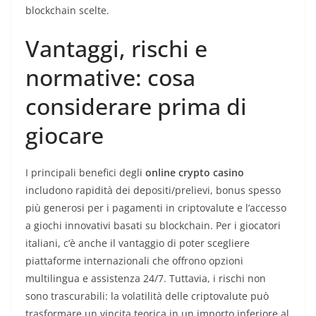
blockchain scelte.
Vantaggi, rischi e
normative: cosa
considerare prima di
giocare
I principali benefici degli
online crypto casino
includono rapidità dei depositi/prelievi, bonus spesso
più generosi per i pagamenti in criptovalute e l’accesso
a giochi innovativi basati su blockchain. Per i giocatori
italiani, c’è anche il vantaggio di poter scegliere
piattaforme internazionali che offrono opzioni
multilingua e assistenza 24/7. Tuttavia, i rischi non
sono trascurabili: la volatilità delle criptovalute può
trasformare un vincita teorica in un importo inferiore al