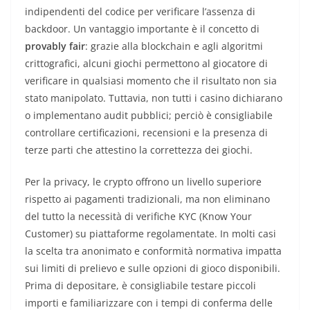
indipendenti del codice per verificare l’assenza di
backdoor. Un vantaggio importante è il concetto di
provably fair
: grazie alla blockchain e agli algoritmi
crittografici, alcuni giochi permettono al giocatore di
verificare in qualsiasi momento che il risultato non sia
stato manipolato. Tuttavia, non tutti i casino dichiarano
o implementano audit pubblici; perciò è consigliabile
controllare certificazioni, recensioni e la presenza di
terze parti che attestino la correttezza dei giochi.
Per la privacy, le crypto offrono un livello superiore
rispetto ai pagamenti tradizionali, ma non eliminano
del tutto la necessità di verifiche KYC (Know Your
Customer) su piattaforme regolamentate. In molti casi
la scelta tra anonimato e conformità normativa impatta
sui limiti di prelievo e sulle opzioni di gioco disponibili.
Prima di depositare, è consigliabile testare piccoli
importi e familiarizzare con i tempi di conferma delle