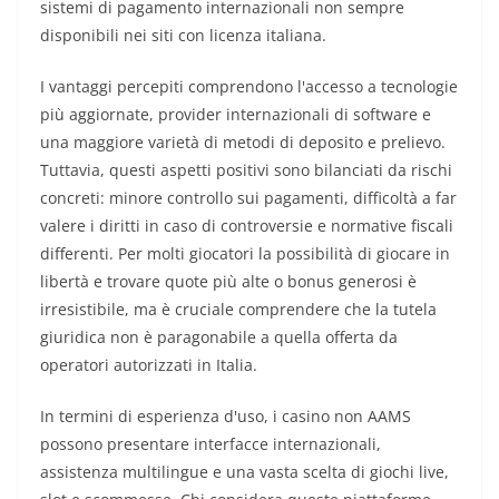
sistemi di pagamento internazionali non sempre
disponibili nei siti con licenza italiana.
I vantaggi percepiti comprendono l'accesso a tecnologie
più aggiornate, provider internazionali di software e
una maggiore varietà di metodi di deposito e prelievo.
Tuttavia, questi aspetti positivi sono bilanciati da rischi
concreti: minore controllo sui pagamenti, difficoltà a far
valere i diritti in caso di controversie e normative fiscali
differenti. Per molti giocatori la possibilità di giocare in
libertà e trovare quote più alte o bonus generosi è
irresistibile, ma è cruciale comprendere che la tutela
giuridica non è paragonabile a quella offerta da
operatori autorizzati in Italia.
In termini di esperienza d'uso, i casino non AAMS
possono presentare interfacce internazionali,
assistenza multilingue e una vasta scelta di giochi live,