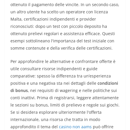
ottenuto il pagamento delle vincite. In un secondo caso,
un altro utente ha scelto un operatore con licenza
Malta, certificazioni indipendenti e provider
riconosciuti: dopo un test con piccolo deposito ha
ottenuto prelievi regolari e assistenza efficace. Questi
esempi sottolineano l'importanza del test iniziale con
somme contenute e della verifica delle certificazioni.
Per approfondire le alternative e confrontare offerte è
utile consultare risorse indipendenti e guide
comparative: spesso la differenza tra un’esperienza
positiva e una negativa sta nei dettagli delle
condizioni
di bonus
, nei requisiti di wagering e nelle politiche sui
conti inattivi. Prima di registrarsi, leggere attentamente
le sezioni su bonus, limiti di prelievo e regole sui giochi.
Se si desidera esplorare ulteriormente l'offerta
internazionale, una risorsa che tratta in modo
approfondito il tema del
casino non aams
può offrire