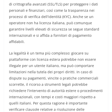
di crittografia avanzati (SSL/TLS) per proteggere i dati
personali e finanziari, così come la trasparenza nei
processi di verifica dell'identità (KYC). Anche se un
operatore non ha licenza italiana, può comunque
garantire livelli elevati di sicurezza se segue standard
internazionali e si affida a fornitori di pagamento
affidabili.
La legalità è un tema più complesso: giocare su
piattaforme con licenza estera potrebbe non essere
illegale per un utente italiano, ma può comportare
limitazioni nella tutela dei propri diritti. In caso di
dispute su pagamenti, vincite o pratiche commerciali
scorrette, il ricorso a strumenti legali potrebbe
richiedere l'intervento di autorità estere o procedimenti
internazionali, con tempi e costi maggiori rispetto a
quelli italiani. Per questa ragione è importante
verificare clausole relative a risoluzione delle