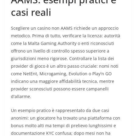
casi reali
Scegliere un casino non AAMS richiede un approccio
metodico. Prima di tutto, verificare la licenza: autorità
come la Malta Gaming Authority o enti riconosciuti
offrono un livello di controllo spesso superiore a
giurisdizioni meno rigorose. Controllare la lista dei
provider di gioco è un altro passo cruciale: nomi noti
come NetEnt, Microgaming, Evolution o Play'n GO
indicano una maggiore affidabilità tecnica, mentre
provider sconosciuti possono essere campanelli
d'allarme.
Un esempio pratico è rappresentato da due casi
anonimi: un giocatore ha trovato una piattaforma con
bonus molto alti ma tempi di prelievo lunghissimi e
documentazione KYC confusa; dopo mesi non ha