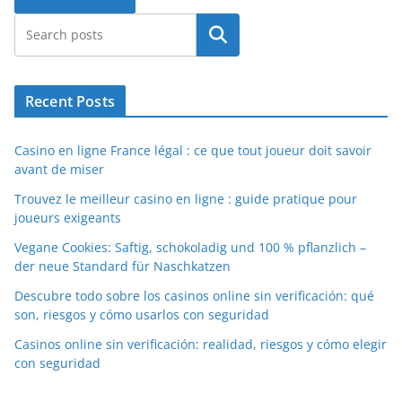
Search
Recent Posts
Casino en ligne France légal : ce que tout joueur doit savoir
avant de miser
Trouvez le meilleur casino en ligne : guide pratique pour
joueurs exigeants
Vegane Cookies: Saftig, schokoladig und 100 % pflanzlich –
der neue Standard für Naschkatzen
Descubre todo sobre los casinos online sin verificación: qué
son, riesgos y cómo usarlos con seguridad
Casinos online sin verificación: realidad, riesgos y cómo elegir
con seguridad