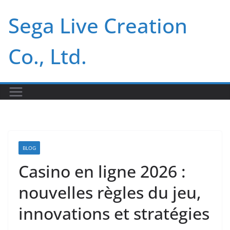
Skip
Sega Live Creation
to
content
Co., Ltd.
BLOG
Casino en ligne 2026 :
nouvelles règles du jeu,
innovations et stratégies