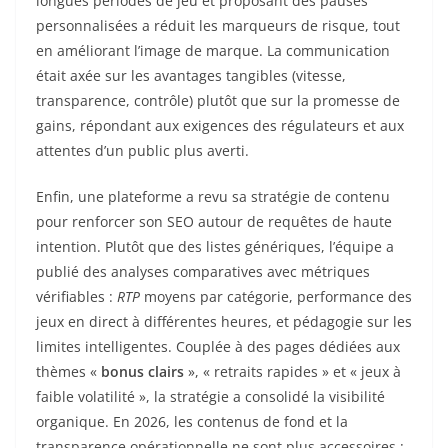
longues périodes de jeu et proposant des pauses
personnalisées a réduit les marqueurs de risque, tout
en améliorant l’image de marque. La communication
était axée sur les avantages tangibles (vitesse,
transparence, contrôle) plutôt que sur la promesse de
gains, répondant aux exigences des régulateurs et aux
attentes d’un public plus averti.
Enfin, une plateforme a revu sa stratégie de contenu
pour renforcer son SEO autour de requêtes de haute
intention. Plutôt que des listes génériques, l’équipe a
publié des analyses comparatives avec métriques
vérifiables :
RTP
moyens par catégorie, performance des
jeux en direct à différentes heures, et pédagogie sur les
limites intelligentes. Couplée à des pages dédiées aux
thèmes «
bonus clairs
», « retraits rapides » et « jeux à
faible volatilité », la stratégie a consolidé la visibilité
organique. En 2026, les contenus de fond et la
transparence opérationnelle ne sont plus accessoires :