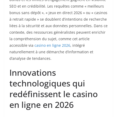
SEO et en crédibilité. Les requêtes comme « meilleurs
bonus sans dépôt », « jeux en direct 2026 » ou « casinos
à retrait rapide » se doublent d’intentions de recherche
liées à la sécurité et aux données personnelles. Dans ce
contexte, des ressources généralistes peuvent enrichir
la compréhension du sujet, comme cet article
accessible via
casino en ligne 2026
, intégré
naturellement à une démarche d’information et
d’analyse de tendances.
Innovations
technologiques qui
redéfinissent le casino
en ligne en 2026