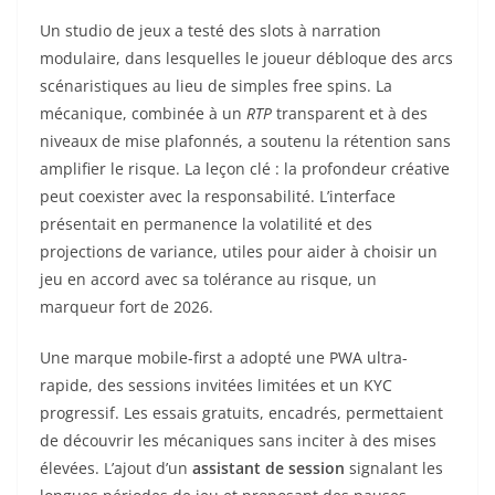
Un studio de jeux a testé des slots à narration
modulaire, dans lesquelles le joueur débloque des arcs
scénaristiques au lieu de simples free spins. La
mécanique, combinée à un
RTP
transparent et à des
niveaux de mise plafonnés, a soutenu la rétention sans
amplifier le risque. La leçon clé : la profondeur créative
peut coexister avec la responsabilité. L’interface
présentait en permanence la volatilité et des
projections de variance, utiles pour aider à choisir un
jeu en accord avec sa tolérance au risque, un
marqueur fort de 2026.
Une marque mobile-first a adopté une PWA ultra-
rapide, des sessions invitées limitées et un KYC
progressif. Les essais gratuits, encadrés, permettaient
de découvrir les mécaniques sans inciter à des mises
élevées. L’ajout d’un
assistant de session
signalant les