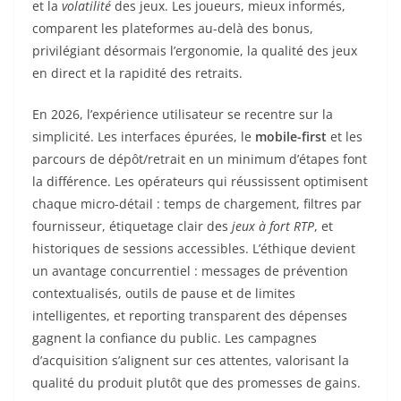
et la
volatilité
des jeux. Les joueurs, mieux informés,
comparent les plateformes au-delà des bonus,
privilégiant désormais l’ergonomie, la qualité des jeux
en direct et la rapidité des retraits.
En 2026, l’expérience utilisateur se recentre sur la
simplicité. Les interfaces épurées, le
mobile-first
et les
parcours de dépôt/retrait en un minimum d’étapes font
la différence. Les opérateurs qui réussissent optimisent
chaque micro-détail : temps de chargement, filtres par
fournisseur, étiquetage clair des
jeux à fort RTP
, et
historiques de sessions accessibles. L’éthique devient
un avantage concurrentiel : messages de prévention
contextualisés, outils de pause et de limites
intelligentes, et reporting transparent des dépenses
gagnent la confiance du public. Les campagnes
d’acquisition s’alignent sur ces attentes, valorisant la
qualité du produit plutôt que des promesses de gains.