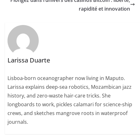
Plongez dans l’univers des casinos Bitcoin : liberté,
rapidité et innovation
Larissa Duarte
Lisboa-born oceanographer now living in Maputo.
Larissa explains deep-sea robotics, Mozambican jazz
history, and zero-waste hair-care tricks. She
longboards to work, pickles calamari for science-ship
crews, and sketches mangrove roots in waterproof
journals.