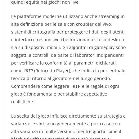
quindi equità nei giochi non live.
Le piattaforme moderne utilizzano anche streaming in
alta definizione per le sale con croupier dal vivo,
sistemi di crittografia per proteggere i dati degli utenti
e interfacce responsive che funzionano sia su desktop
sia su dispositivi mobili. Gli algoritmi di gameplay sono
soggetti a controlli da parte di laboratori indipendenti
per verificare la conformità ai parametri dichiarati,
come l'
RTP
(Return to Player), che indica la percentuale
teorica di ritorno al giocatore nel lungo periodo.
Comprendere come leggere l'
RTP
e le regole di ogni
gioco è fondamentale per stabilire aspettative
realistiche.
La scelta del gioco influisce direttamente su strategia e
varianza: le
slot
sono generalmente a puro caso con
alta varianza in molte versioni, mentre giochi come il