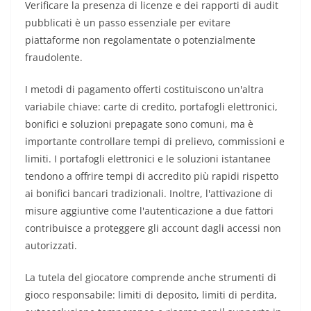
Verificare la presenza di licenze e dei rapporti di audit
pubblicati è un passo essenziale per evitare
piattaforme non regolamentate o potenzialmente
fraudolente.
I metodi di pagamento offerti costituiscono un'altra
variabile chiave: carte di credito, portafogli elettronici,
bonifici e soluzioni prepagate sono comuni, ma è
importante controllare tempi di prelievo, commissioni e
limiti. I portafogli elettronici e le soluzioni istantanee
tendono a offrire tempi di accredito più rapidi rispetto
ai bonifici bancari tradizionali. Inoltre, l'attivazione di
misure aggiuntive come l'autenticazione a due fattori
contribuisce a proteggere gli account dagli accessi non
autorizzati.
La tutela del giocatore comprende anche strumenti di
gioco responsabile: limiti di deposito, limiti di perdita,