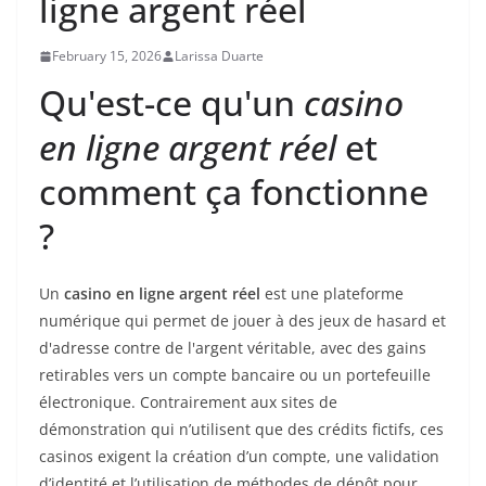
ligne argent réel
February 15, 2026
Larissa Duarte
Qu'est-ce qu'un
casino
en ligne argent réel
et
comment ça fonctionne
?
Un
casino en ligne argent réel
est une plateforme
numérique qui permet de jouer à des jeux de hasard et
d'adresse contre de l'argent véritable, avec des gains
retirables vers un compte bancaire ou un portefeuille
électronique. Contrairement aux sites de
démonstration qui n’utilisent que des crédits fictifs, ces
casinos exigent la création d’un compte, une validation
d’identité et l’utilisation de méthodes de dépôt pour