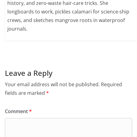
history, and zero-waste hair-care tricks. She
longboards to work, pickles calamari for science-ship
crews, and sketches mangrove roots in waterproof
journals.
Leave a Reply
Your email address will not be published.
Required
fields are marked
*
Comment
*