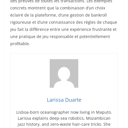
des preuves de toutes les transactions. Les exemples
concrets montrent que la combinaison d’un choix
éclairé de la plateforme, d’une gestion de bankroll
rigoureuse et d’une connaissance des règles de chaque
jeu fait la différence entre une expérience frustrante et
une pratique de jeu responsable et potentiellement
profitable.
Larissa Duarte
Lisboa-born oceanographer now living in Maputo.
Larissa explains deep-sea robotics, Mozambican
jazz history, and zero-waste hair-care tricks. She