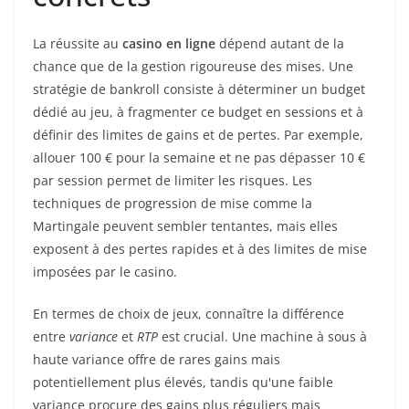
La réussite au
casino en ligne
dépend autant de la
chance que de la gestion rigoureuse des mises. Une
stratégie de bankroll consiste à déterminer un budget
dédié au jeu, à fragmenter ce budget en sessions et à
définir des limites de gains et de pertes. Par exemple,
allouer 100 € pour la semaine et ne pas dépasser 10 €
par session permet de limiter les risques. Les
techniques de progression de mise comme la
Martingale peuvent sembler tentantes, mais elles
exposent à des pertes rapides et à des limites de mise
imposées par le casino.
En termes de choix de jeux, connaître la différence
entre
variance
et
RTP
est crucial. Une machine à sous à
haute variance offre de rares gains mais
potentiellement plus élevés, tandis qu'une faible
variance procure des gains plus réguliers mais