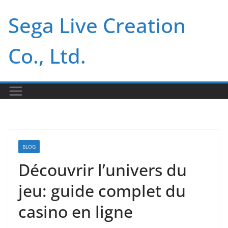
Skip
Sega Live Creation
to
content
Co., Ltd.
BLOG
Découvrir l’univers du
jeu: guide complet du
casino en ligne