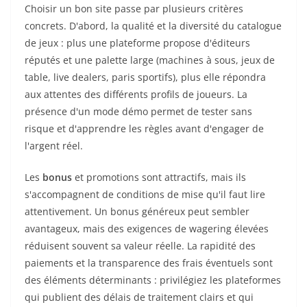
Choisir un bon site passe par plusieurs critères
concrets. D'abord, la qualité et la diversité du catalogue
de jeux : plus une plateforme propose d'éditeurs
réputés et une palette large (machines à sous, jeux de
table, live dealers, paris sportifs), plus elle répondra
aux attentes des différents profils de joueurs. La
présence d'un mode démo permet de tester sans
risque et d'apprendre les règles avant d'engager de
l'argent réel.
Les
bonus
et promotions sont attractifs, mais ils
s'accompagnent de conditions de mise qu'il faut lire
attentivement. Un bonus généreux peut sembler
avantageux, mais des exigences de wagering élevées
réduisent souvent sa valeur réelle. La rapidité des
paiements et la transparence des frais éventuels sont
des éléments déterminants : privilégiez les plateformes
qui publient des délais de traitement clairs et qui