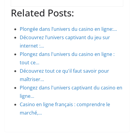
Related Posts:
Plongée dans l’univers du casino en ligne:…
Découvrez l’univers captivant du jeu sur
internet :…
Plongez dans l'univers du casino en ligne :
tout ce…
Découvrez tout ce qu'il faut savoir pour
maîtriser…
Plongez dans l'univers captivant du casino en
ligne…
Casino en ligne français : comprendre le
marché,…