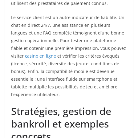
utilisent des prestataires de paiement connus.
Le service client est un autre indicateur de fiabilité. Un
chat en direct 24/7, une assistance en plusieurs
langues et une FAQ complète témoignent d'une bonne
gestion opérationnelle. Pour tester une plateforme
fiable et obtenir une première impression, vous pouvez
visiter
casino en ligne
et vérifier les critères évoqués
(licence, sécurité, diversité des jeux et conditions de
bonus). Enfin, la compatibilité mobile est devenue
essentielle : une interface fluide sur smartphone et
tablette multiplie les possibilités de jeu et améliore
l'expérience utilisateur.
Stratégies, gestion de
bankroll et exemples
concrets