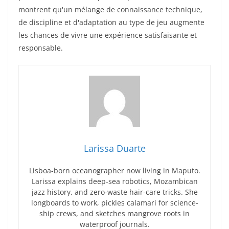
montrent qu'un mélange de connaissance technique,
de discipline et d'adaptation au type de jeu augmente
les chances de vivre une expérience satisfaisante et
responsable.
Larissa Duarte
Lisboa-born oceanographer now living in Maputo.
Larissa explains deep-sea robotics, Mozambican
jazz history, and zero-waste hair-care tricks. She
longboards to work, pickles calamari for science-
ship crews, and sketches mangrove roots in
waterproof journals.