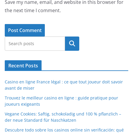
Save my name, email, and website in this browser for
the next time I comment.
Search
Recent Posts
Casino en ligne France légal : ce que tout joueur doit savoir
avant de miser
Trouvez le meilleur casino en ligne : guide pratique pour
joueurs exigeants
Vegane Cookies: Saftig, schokoladig und 100 % pflanzlich –
der neue Standard für Naschkatzen
Descubre todo sobre los casinos online sin verificación: qué