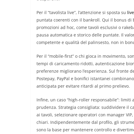
Per il “tavolista live”, l’attenzione si sposta su
liv
puntata coerenti con il bankroll. Qui il bonus d
promozioni ad hoc, come tavoli esclusivi o rakebac
pausa automatica e storico delle puntate. Il valo
competente e qualità del palinsesto, non in bonu
Per il “mobile-first” o chi gioca in movimento, so
tempi di caricamento ridotti, autenticazione bio
preferenze migliorano l’esperienza. Sul fronte 
Postepay, PayPal e bonifici istantanei combinano
anticipata per evitare ritardi al primo prelievo.
Infine, un caso “high-roller responsabile”: limiti a
prudenza. Strategia consigliata: suddividere il c
ai tavoli, selezionare operatori con manager VIP, 
chiari. Indipendentemente dal profilo, gli strum
sono la base per mantenere controllo e divertim