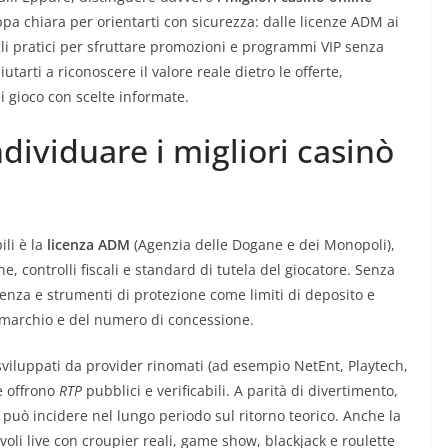
a chiara per orientarti con sicurezza: dalle licenze ADM ai
igli pratici per sfruttare promozioni e programmi VIP senza
utarti a riconoscere il valore reale dietro le offerte,
i gioco con scelte informate.
ndividuare i migliori casinò
ili è la
licenza ADM
(Agenzia delle Dogane e dei Monopoli),
e, controlli fiscali e standard di tutela del giocatore. Senza
renza e strumenti di protezione come limiti di deposito e
 marchio e del numero di concessione.
li sviluppati da provider rinomati (ad esempio NetEnt, Playtech,
e offrono
RTP
pubblici e verificabili. A parità di divertimento,
uò incidere nel lungo periodo sul ritorno teorico. Anche la
oli live con croupier reali, game show, blackjack e roulette