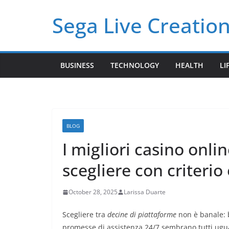
Skip
Sega Live Creation
to
content
BUSINESS
TECHNOLOGY
HEALTH
LI
BLOG
I migliori casino onli
scegliere con criterio
October 28, 2025
Larissa Duarte
Scegliere tra
decine di piattaforme
non è banale: b
promesse di assistenza 24/7 sembrano tutti ugu