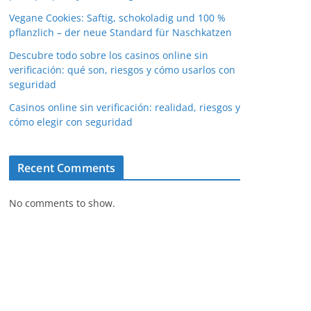
Vegane Cookies: Saftig, schokoladig und 100 %
pflanzlich – der neue Standard für Naschkatzen
Descubre todo sobre los casinos online sin
verificación: qué son, riesgos y cómo usarlos con
seguridad
Casinos online sin verificación: realidad, riesgos y
cómo elegir con seguridad
Recent Comments
No comments to show.