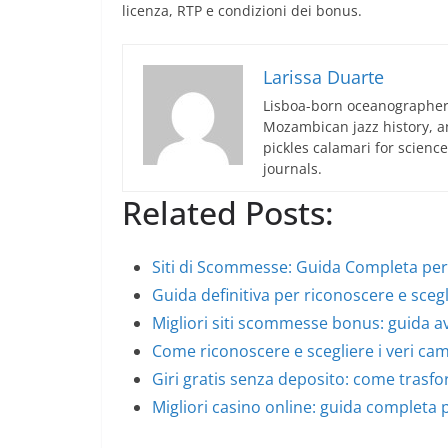
licenza, RTP e condizioni dei bonus.
Larissa Duarte
Lisboa-born oceanographer 
Mozambican jazz history, an
pickles calamari for scien
journals.
Related Posts:
Siti di Scommesse: Guida Completa pe
Guida definitiva per riconoscere e scegl
Migliori siti scommesse bonus: guida 
Come riconoscere e scegliere i veri ca
Giri gratis senza deposito: come tras
Migliori casino online: guida completa