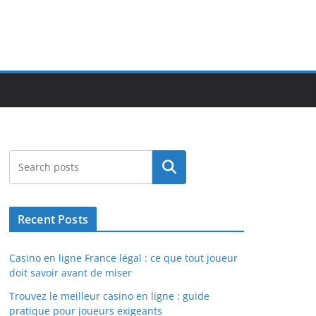
Search
Recent Posts
Casino en ligne France légal : ce que tout joueur
doit savoir avant de miser
Trouvez le meilleur casino en ligne : guide
pratique pour joueurs exigeants