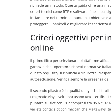
richiede un metodo. Questa guida offre una mapp
criteri tecnici come RTP e software, fino ai cons
inciampare nei termini di puntata. L’obiettivo è ai
proteggere il bankroll e migliorare l’esperienza d
Criteri oggettivi per i
online
Il primo filtro per selezionare piattaforme affidab
garanzia che l’operatore rispetti normative italian
questo requisito, si rinuncia a sicurezza, traspa
autoesclusione. Verifica sempre la presenza del
Il secondo pilastro è la qualità dei giochi. I tito
Pragmatic Play, Evolution) usano RNG certificati 
puntare su slot con
RTP
compresi tra 96% e 97% p
varietà conta: slot con meccaniche Megaways, tav