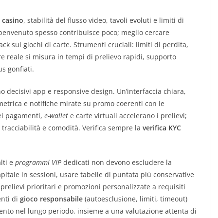
e casino
, stabilità del flusso video, tavoli evoluti e limiti di
i benvenuto spesso contribuisce poco; meglio cercare
k sui giochi di carte. Strumenti cruciali: limiti di perdita,
re reale si misura in tempi di prelievo rapidi, supporto
s gonfiati.
no decisivi app e responsive design. Un’interfaccia chiara,
metrica e notifiche mirate su promo coerenti con le
dei pagamenti,
e-wallet
e carte virtuali accelerano i prelievi;
 tracciabilità e comodità. Verifica sempre la
verifica KYC
lti e
programmi VIP
dedicati non devono escludere la
apitale in sessioni, usare tabelle di puntata più conservative
prelievi prioritari e promozioni personalizzate a requisiti
enti di
gioco responsabile
(autoesclusione, limiti, timeout)
ento nel lungo periodo, insieme a una valutazione attenta di