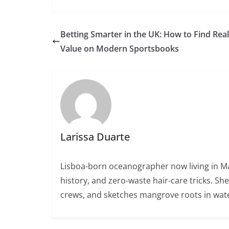
Betting Smarter in the UK: How to Find Real
Value on Modern Sportsbooks
Larissa Duarte
Lisboa-born oceanographer now living in Ma
history, and zero-waste hair-care tricks. Sh
crews, and sketches mangrove roots in wate