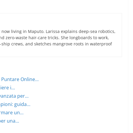
now living in Maputo. Larissa explains deep-sea robotics,
d zero-waste hair-care tricks. She longboards to work,
ce-ship crews, and sketches mangrove roots in waterproof
r Puntare Online…
iere i…
avanzata per…
mpioni: guida…
formare un…
 per una…