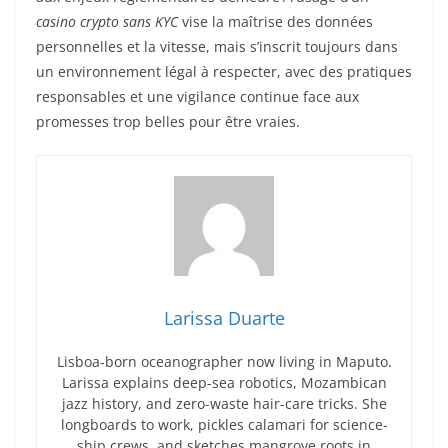
casino crypto sans KYC
vise la maîtrise des données
personnelles et la vitesse, mais s’inscrit toujours dans
un environnement légal à respecter, avec des pratiques
responsables et une vigilance continue face aux
promesses trop belles pour être vraies.
Larissa Duarte
Lisboa-born oceanographer now living in Maputo.
Larissa explains deep-sea robotics, Mozambican
jazz history, and zero-waste hair-care tricks. She
longboards to work, pickles calamari for science-
ship crews, and sketches mangrove roots in