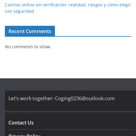
Casinos online sin verificación: realidad, riesgos y cómo elegir
con seguridad
Recent Comments
No comments to show.
Let’s work together:
Coging0236@outlook.com
Contact Us