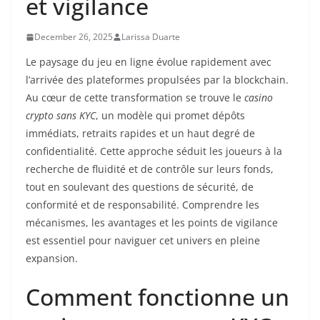
et vigilance
December 26, 2025
Larissa Duarte
Le paysage du jeu en ligne évolue rapidement avec
l’arrivée des plateformes propulsées par la blockchain.
Au cœur de cette transformation se trouve le
casino
crypto sans KYC
, un modèle qui promet dépôts
immédiats, retraits rapides et un haut degré de
confidentialité. Cette approche séduit les joueurs à la
recherche de fluidité et de contrôle sur leurs fonds,
tout en soulevant des questions de sécurité, de
conformité et de responsabilité. Comprendre les
mécanismes, les avantages et les points de vigilance
est essentiel pour naviguer cet univers en pleine
expansion.
Comment fonctionne un