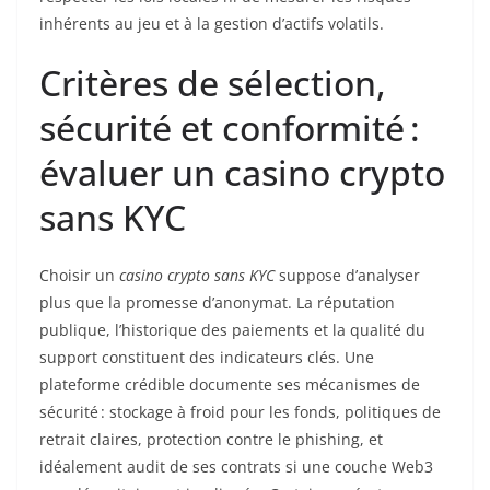
inhérents au jeu et à la gestion d’actifs volatils.
Critères de sélection,
sécurité et conformité :
évaluer un casino crypto
sans KYC
Choisir un
casino crypto sans KYC
suppose d’analyser
plus que la promesse d’anonymat. La réputation
publique, l’historique des paiements et la qualité du
support constituent des indicateurs clés. Une
plateforme crédible documente ses mécanismes de
sécurité : stockage à froid pour les fonds, politiques de
retrait claires, protection contre le phishing, et
idéalement audit de ses contrats si une couche Web3