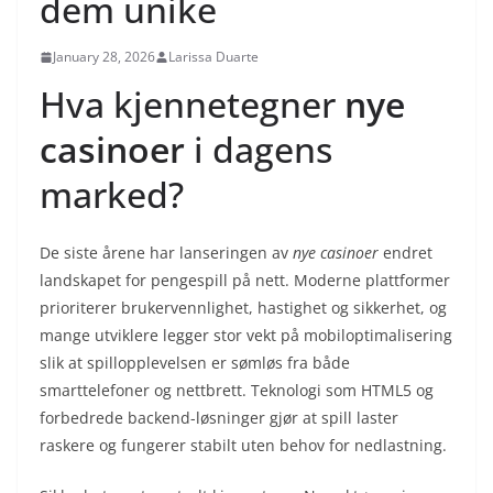
dem unike
January 28, 2026
Larissa Duarte
Hva kjennetegner
nye
casinoer
i dagens
marked?
De siste årene har lanseringen av
nye casinoer
endret
landskapet for pengespill på nett. Moderne plattformer
prioriterer brukervennlighet, hastighet og sikkerhet, og
mange utviklere legger stor vekt på mobiloptimalisering
slik at spillopplevelsen er sømløs fra både
smarttelefoner og nettbrett. Teknologi som HTML5 og
forbedrede backend-løsninger gjør at spill laster
raskere og fungerer stabilt uten behov for nedlastning.