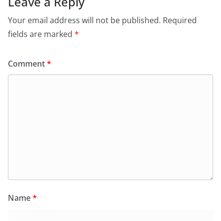
Leave a Reply
Your email address will not be published.
Required
fields are marked
*
Comment
*
Name
*