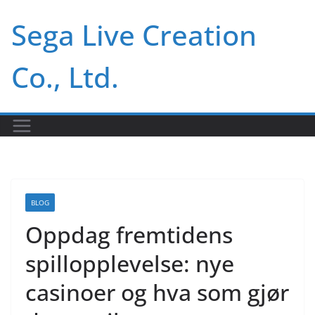
Skip
Sega Live Creation
to
content
Co., Ltd.
BLOG
Oppdag fremtidens
spillopplevelse: nye
casinoer og hva som gjør