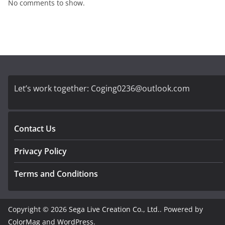
No comments to show.
Let’s work together:
Coging0236@outlook.com
Contact Us
Privacy Policy
Terms and Conditions
Copyright © 2026
Sega Live Creation Co., Ltd.
. Powered by
ColorMag
and
WordPress
.