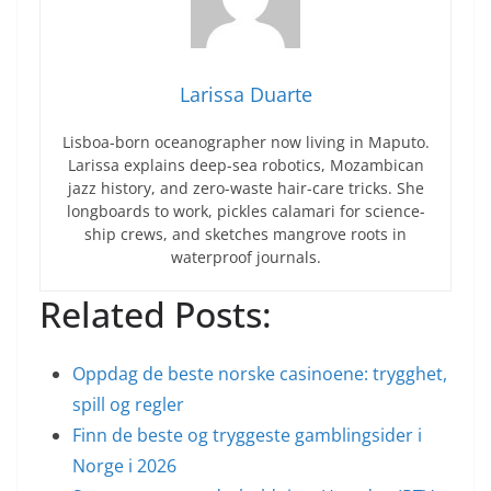
Larissa Duarte
Lisboa-born oceanographer now living in Maputo.
Larissa explains deep-sea robotics, Mozambican
jazz history, and zero-waste hair-care tricks. She
longboards to work, pickles calamari for science-
ship crews, and sketches mangrove roots in
waterproof journals.
Related Posts:
Oppdag de beste norske casinoene: trygghet,
spill og regler
Finn de beste og tryggeste gamblingsider i
Norge i 2026