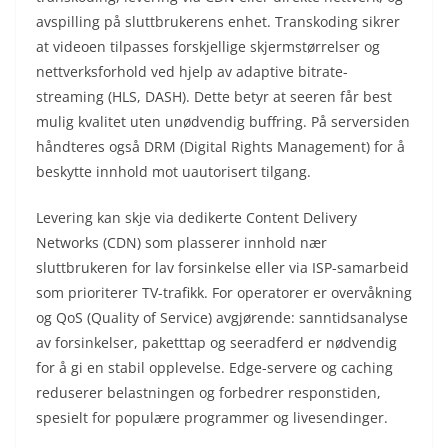
avspilling på sluttbrukerens enhet. Transkoding sikrer
at videoen tilpasses forskjellige skjermstørrelser og
nettverksforhold ved hjelp av adaptive bitrate-
streaming (HLS, DASH). Dette betyr at seeren får best
mulig kvalitet uten unødvendig buffring. På serversiden
håndteres også DRM (Digital Rights Management) for å
beskytte innhold mot uautorisert tilgang.
Levering kan skje via dedikerte Content Delivery
Networks (CDN) som plasserer innhold nær
sluttbrukeren for lav forsinkelse eller via ISP-samarbeid
som prioriterer TV-trafikk. For operatorer er overvåkning
og QoS (Quality of Service) avgjørende: sanntidsanalyse
av forsinkelser, paketttap og seeradferd er nødvendig
for å gi en stabil opplevelse. Edge-servere og caching
reduserer belastningen og forbedrer responstiden,
spesielt for populære programmer og livesendinger.