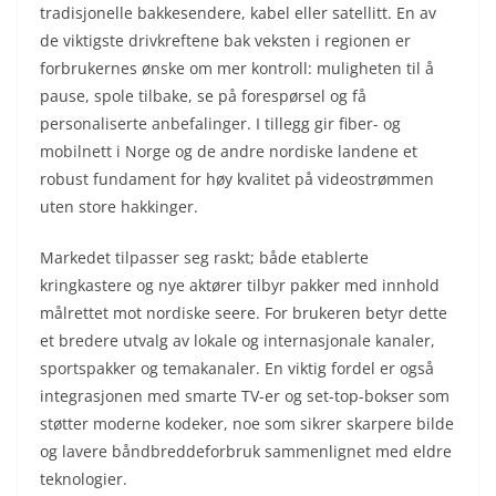
tradisjonelle bakkesendere, kabel eller satellitt. En av
de viktigste drivkreftene bak veksten i regionen er
forbrukernes ønske om mer kontroll: muligheten til å
pause, spole tilbake, se på forespørsel og få
personaliserte anbefalinger. I tillegg gir fiber- og
mobilnett i Norge og de andre nordiske landene et
robust fundament for høy kvalitet på videostrømmen
uten store hakkinger.
Markedet tilpasser seg raskt; både etablerte
kringkastere og nye aktører tilbyr pakker med innhold
målrettet mot nordiske seere. For brukeren betyr dette
et bredere utvalg av lokale og internasjonale kanaler,
sportspakker og temakanaler. En viktig fordel er også
integrasjonen med smarte TV-er og set-top-bokser som
støtter moderne kodeker, noe som sikrer skarpere bilde
og lavere båndbreddeforbruk sammenlignet med eldre
teknologier.