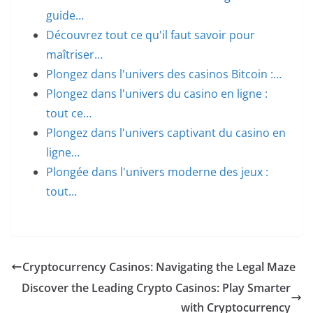
guide…
Découvrez tout ce qu'il faut savoir pour
maîtriser…
Plongez dans l'univers des casinos Bitcoin :…
Plongez dans l'univers du casino en ligne :
tout ce…
Plongez dans l'univers captivant du casino en
ligne…
Plongée dans l'univers moderne des jeux :
tout…
Cryptocurrency Casinos: Navigating the Legal Maze
Discover the Leading Crypto Casinos: Play Smarter
with Cryptocurrency