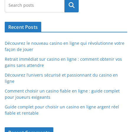
Search
Recent Posts
Découvrez le nouveau casino en ligne qui révolutionne votre
façon de jouer
Retrait immédiat sur casino en ligne : comment obtenir vos
gains sans attendre
Découvrez l’univers sécurisé et passionnant du casino en
ligne
Comment choisir un casino fiable en ligne : guide complet
pour joueurs exigeants
Guide complet pour choisir un casino en ligne argent réel
fiable et rentable