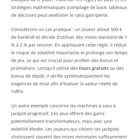
stratégies mathématiques (comptage de base, tableaux
de décision) peut améliorer le ratio gain/perte.
Considérons un cas pratique : un joueur alloue 500 €
de bankroll et décide d'utiliser des mises standard de 1
% à 2 % par session. En appliquant cette règle, il réduit
le risque de volatilité importante et prolonge son temps
de jeu, ce qui est crucial pour profiter des bonus et
promotions. Lorsqu'il utilise des
tours gratuits
ou des
bonus de dépôt, il vérifie systématiquement les
exigences de mise afin d'évaluer la valeur réelle de
l'offre.
Un autre exemple concerne les machines à sous à
jackpot progressif. Ces jeux offrent des gains
potentiellement transformateurs, mais avec une
volatilité
élevée. Les joueurs qui ciblent ces jackpots
choisissent souvent des mises minimales suffisamment