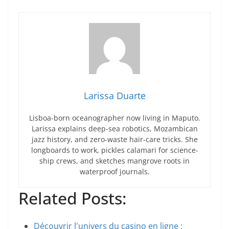
Larissa Duarte
Lisboa-born oceanographer now living in Maputo.
Larissa explains deep-sea robotics, Mozambican
jazz history, and zero-waste hair-care tricks. She
longboards to work, pickles calamari for science-
ship crews, and sketches mangrove roots in
waterproof journals.
Related Posts:
Découvrir l'univers du casino en ligne :