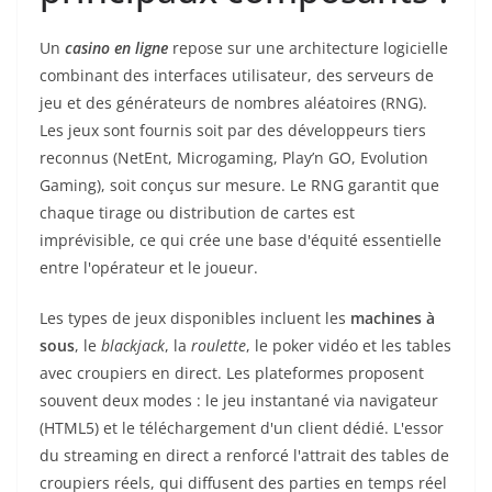
Un
casino en ligne
repose sur une architecture logicielle
combinant des interfaces utilisateur, des serveurs de
jeu et des générateurs de nombres aléatoires (RNG).
Les jeux sont fournis soit par des développeurs tiers
reconnus (NetEnt, Microgaming, Play’n GO, Evolution
Gaming), soit conçus sur mesure. Le RNG garantit que
chaque tirage ou distribution de cartes est
imprévisible, ce qui crée une base d'équité essentielle
entre l'opérateur et le joueur.
Les types de jeux disponibles incluent les
machines à
sous
, le
blackjack
, la
roulette
, le poker vidéo et les tables
avec croupiers en direct. Les plateformes proposent
souvent deux modes : le jeu instantané via navigateur
(HTML5) et le téléchargement d'un client dédié. L'essor
du streaming en direct a renforcé l'attrait des tables de
croupiers réels, qui diffusent des parties en temps réel