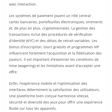
avec interaction.
Les systèmes de paiement jouent un rôle central :
cartes bancaires, portefeuilles électroniques, virements
et, de plus en plus, cryptomonnaies. La gestion des
transactions inclut des procédures de vérification
d'identité (KYC) et des délais de retrait variables. Les
bonus d'inscription, tours gratuits et programmes VIP
influencent fortement l'acquisition et la fidélisation des
joueurs. Il est important d'examiner les conditions de
mise (wagering) et les limitations avant d'accepter une
offre.
Enfin, l'expérience mobile et l'optimisation des
interfaces déterminent la satisfaction des utilisateurs.
Une plateforme bien conçue harmonise vitesse,
sécurité et diversité des jeux pour offrir une expérience
fluide sur tous les appareils.