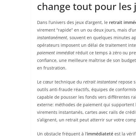
change tout pour les 
Dans l’univers des jeux d’argent, le
retrait immé
virement “rapide” en un ou deux jours, mais d’u
instantanément
, souvent en quelques minutes aprè
opérateurs imposent un délai de traitement inte
paiement immédiat
réduit ce temps à zéro ou pre
confiance, une meilleure maîtrise de son budget,
en frustration.
Le cœur technique du
retrait instantané
repose su
outils anti-fraude réactifs, équipes de conformi
capable de pousser les fonds vers différentes rail
externe: méthodes de paiement qui supportent le
virements instantanés, cartes avec rails de créd
s’alignent, un retrait peut atterrir sur votre co
Un obstacle fréquent à l’
immédiateté
est la véri