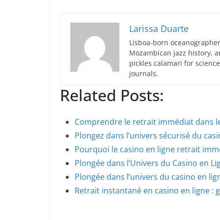
Larissa Duarte
Lisboa-born oceanographer 
Mozambican jazz history, an
pickles calamari for scien
journals.
Related Posts:
Comprendre le retrait immédiat dans l
Plongez dans l’univers sécurisé du casi
Pourquoi le casino en ligne retrait im
Plongée dans l’Univers du Casino en Li
Plongée dans l’univers du casino en lig
Retrait instantané en casino en ligne : 