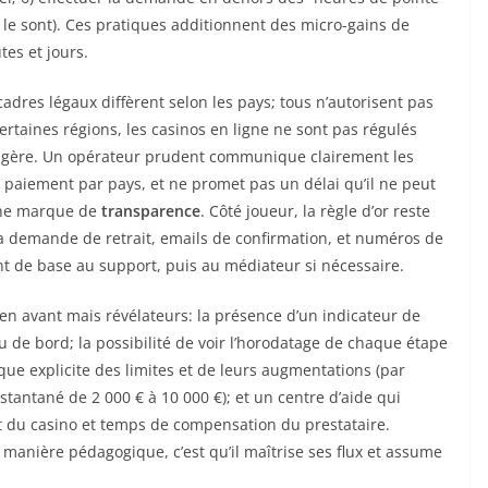
s le sont). Ces pratiques additionnent des micro-gains de
tes et jours.
 cadres légaux diffèrent selon les pays; tous n’autorisent pas
taines régions, les casinos en ligne ne sont pas régulés
angère. Un opérateur prudent communique clairement les
de paiement par pays, et ne promet pas un délai qu’il ne peut
 une marque de
transparence
. Côté joueur, la règle d’or reste
a demande de retrait, emails de confirmation, et numéros de
ent de base au support, puis au médiateur si nécessaire.
en avant mais révélateurs: la présence d’un indicateur de
 de bord; la possibilité de voir l’horodatage de chaque étape
que explicite des limites et de leurs augmentations (par
stantané de 2 000 € à 10 000 €); et un centre d’aide qui
t du casino et temps de compensation du prestataire.
manière pédagogique, c’est qu’il maîtrise ses flux et assume