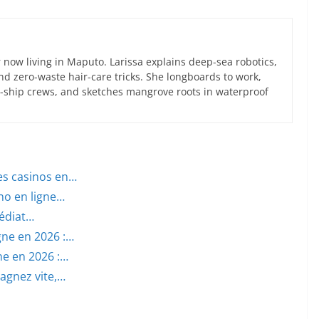
now living in Maputo. Larissa explains deep-sea robotics,
d zero-waste hair-care tricks. She longboards to work,
ce-ship crews, and sketches mangrove roots in waterproof
es casinos en…
no en ligne…
médiat…
gne en 2026 :…
ne en 2026 :…
gagnez vite,…