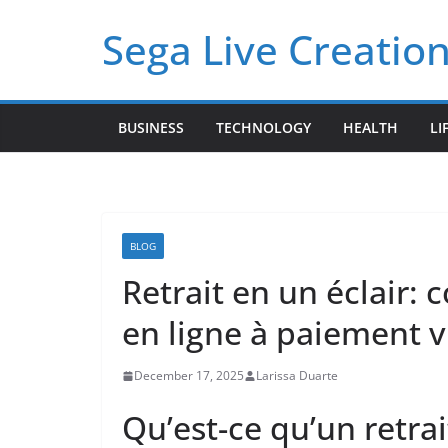
Skip
Sega Live Creation
to
content
BUSINESS
TECHNOLOGY
HEALTH
LI
BLOG
Retrait en un éclair:
en ligne à paiement 
December 17, 2025
Larissa Duarte
Qu’est-ce qu’un retra