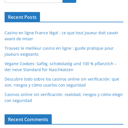
Recent Posts
Casino en ligne France légal : ce que tout joueur doit savoir
avant de miser
Trouvez le meilleur casino en ligne : guide pratique pour
joueurs exigeants
Vegane Cookies: Saftig, schokoladig und 100 % pflanzlich –
der neue Standard für Naschkatzen
Descubre todo sobre los casinos online sin verificación: qué
son, riesgos y cómo usarlos con seguridad
Casinos online sin verificación: realidad, riesgos y cómo elegir
con seguridad
Recent Comments