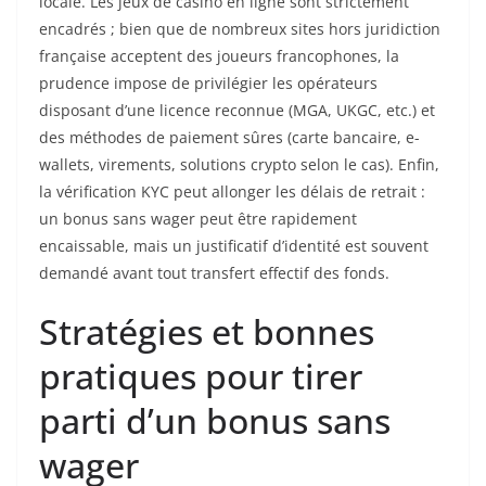
locale. Les jeux de casino en ligne sont strictement
encadrés ; bien que de nombreux sites hors juridiction
française acceptent des joueurs francophones, la
prudence impose de privilégier les opérateurs
disposant d’une licence reconnue (MGA, UKGC, etc.) et
des méthodes de paiement sûres (carte bancaire, e-
wallets, virements, solutions crypto selon le cas). Enfin,
la vérification KYC peut allonger les délais de retrait :
un bonus sans wager peut être rapidement
encaissable, mais un justificatif d’identité est souvent
demandé avant tout transfert effectif des fonds.
Stratégies et bonnes
pratiques pour tirer
parti d’un bonus sans
wager