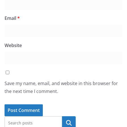
Email
*
Website
Save my name, email, and website in this browser for
the next time I comment.
Search