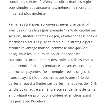
conditions strictes. Préférez les offres dont les règles
sont simples et transparentes, même si le montant
initial est plus modeste.
Parmi les stratégies éprouvées : gérer une bankroll
avec des unités fixes (par exemple 1–2 % du capital par
session), limiter le temps de jeu, et alterner sessions de
machines à sous et jeux de table où la stratégie peut
réduire l’avantage maison (comme le blackjack de
base). Pour les joueurs de poker, analyser les
statistiques, pratiquer sur des tables à faibles enjeux,
et apprendre à lire les tendances adverses sont des
approches payantes. Des exemples réels : un joueur
français ayant réduit ses mises après une série de
pertes a réussi à limiter ses pertes mensuelles de 40 %,
tandis qu’un autre a amélioré son rendement de gains
en profitant de promotions ciblées et en choisissant
des jeux avec
RTP
élevé.