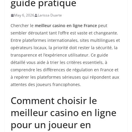
guide pratique
May 6, 2026
Larissa Duarte
Chercher le
meilleur casino en ligne France
peut
sembler déroutant tant l’offre est vaste et changeante.
Entre plateformes internationales, sites multilingues et
opérateurs locaux, la priorité doit rester la sécurité, la
transparence et l’expérience utilisateur. Ce guide
détaillé vous aide à trier les critères essentiels, à
comprendre les différences de régulation en France et
à repérer les plateformes sérieuses qui répondent aux
attentes des joueurs francophones.
Comment choisir le
meilleur casino en ligne
pour un joueur en