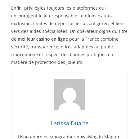
Enfin, privilégiez toujours les plateformes qui
encouragent le jeu responsable : options d’auto-
exclusion, limites de dépôt faciles à configurer, et liens
vers des aides spécialisées. Un opérateur digne du titre
de
meilleur casino en ligne
pour la France combine
sécurité, transparence, offres adaptées au public
francophone et respect des bonnes pratiques en
matière de protection des joueurs.
Larissa Duarte
Lisboa-born oceanographer now living in Maputo.