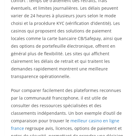
confort : temps de traitement des retraits, frais
éventuels, et limites journalières. Les délais peuvent
varier de 24 heures à plusieurs jours selon le mode
choisi et la procédure KYC (vérification d’identité). Les
casinos qui proposent des solutions de paiement
locales comme la carte bancaire CB/Safepay, ainsi que
des options de portefeuille électronique, offrent en
général plus de flexibilité. Les sites qui affichent
clairement les délais de retrait et qui traitent les
demandes rapidement montrent une meilleure
transparence opérationnelle.
Pour comparer facilement des plateformes reconnues
par la communauté francophone, il est utile de
consulter des ressources spécialisées et des
classements indépendants. Un bon exemple d’outil de
comparaison pour trouver le
meilleur casino en ligne
france
regroupe avis, licences, options de paiement et
notes de sécurité, permettant de prendre une décision