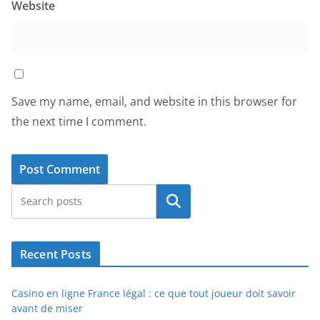
Website
Save my name, email, and website in this browser for
the next time I comment.
Search
Recent Posts
Casino en ligne France légal : ce que tout joueur doit savoir
avant de miser