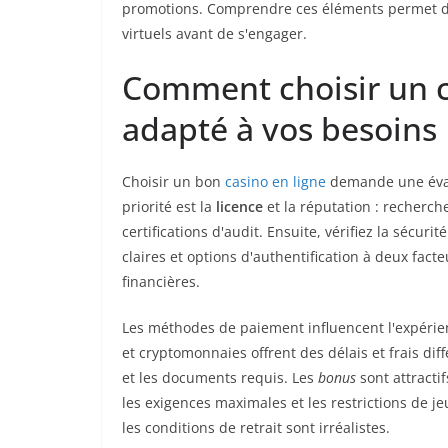
promotions. Comprendre ces éléments permet de
virtuels avant de s'engager.
Comment choisir un ca
adapté à vos besoins
Choisir un bon
casino en ligne
demande une évalu
priorité est la
licence
et la réputation : recherche
certifications d'audit. Ensuite, vérifiez la sécu
claires et options d'authentification à deux fac
financières.
Les méthodes de paiement influencent l'expérien
et cryptomonnaies offrent des délais et frais dif
et les documents requis. Les
bonus
sont attractif
les exigences maximales et les restrictions de 
les conditions de retrait sont irréalistes.