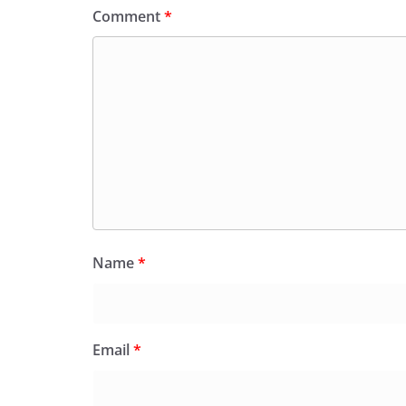
Comment
*
Name
*
Email
*