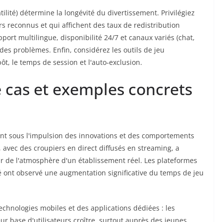
tilité) détermine la longévité du divertissement. Privilégiez
s reconnus et qui affichent des taux de redistribution
pport multilingue, disponibilité 24/7 et canaux variés (chat,
 des problèmes. Enfin, considérez les outils de jeu
t, le temps de session et l'auto‑exclusion.
 cas et exemples concrets
ent sous l'impulsion des innovations et des comportements
 avec des croupiers en direct diffusés en streaming, a
r de l'atmosphère d'un établissement réel. Les plateformes
té ont observé une augmentation significative du temps de jeu
chnologies mobiles et des applications dédiées : les
r base d'utilisateurs croître, surtout auprès des jeunes