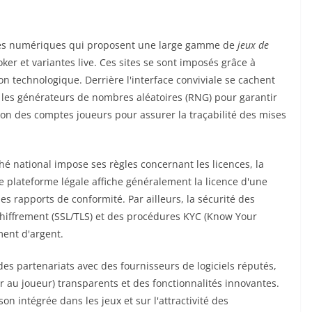
es numériques qui proposent une large gamme de
jeux de
ker et variantes live. Ces sites se sont imposés grâce à
ation technologique. Derrière l'interface conviviale se cachent
 les générateurs de nombres aléatoires (RNG) pour garantir
tion des comptes joueurs pour assurer la traçabilité des mises
hé national impose ses règles concernant les licences, la
e plateforme légale affiche généralement la licence d'une
s rapports de conformité. Par ailleurs, la sécurité des
chiffrement (SSL/TLS) et des procédures KYC (Know Your
ment d'argent.
 des partenariats avec des fournisseurs de logiciels réputés,
r au joueur) transparents et des fonctionnalités innovantes.
 intégrée dans les jeux et sur l'attractivité des