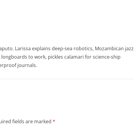
puto. Larissa explains deep-sea robotics, Mozambican jazz
e longboards to work, pickles calamari for science-ship
rproof journals.
ired fields are marked
*