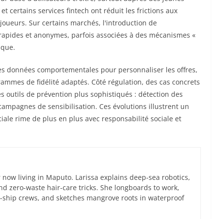
t certains services fintech ont réduit les frictions aux
s joueurs. Sur certains marchés, l'introduction de
rapides et anonymes, parfois associées à des mécanismes «
ique.
les données comportementales pour personnaliser les offres,
mmes de fidélité adaptés. Côté régulation, des cas concrets
s outils de prévention plus sophistiqués : détection des
campagnes de sensibilisation. Ces évolutions illustrent un
e rime de plus en plus avec responsabilité sociale et
now living in Maputo. Larissa explains deep-sea robotics,
d zero-waste hair-care tricks. She longboards to work,
ce-ship crews, and sketches mangrove roots in waterproof