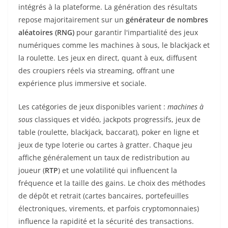
intégrés à la plateforme. La génération des résultats
repose majoritairement sur un
générateur de nombres
aléatoires (RNG)
pour garantir l'impartialité des jeux
numériques comme les machines à sous, le blackjack et
la roulette. Les jeux en direct, quant à eux, diffusent
des croupiers réels via streaming, offrant une
expérience plus immersive et sociale.
Les catégories de jeux disponibles varient :
machines à
sous
classiques et vidéo, jackpots progressifs, jeux de
table (roulette, blackjack, baccarat), poker en ligne et
jeux de type loterie ou cartes à gratter. Chaque jeu
affiche généralement un taux de redistribution au
joueur (
RTP
) et une volatilité qui influencent la
fréquence et la taille des gains. Le choix des méthodes
de dépôt et retrait (cartes bancaires, portefeuilles
électroniques, virements, et parfois cryptomonnaies)
influence la rapidité et la sécurité des transactions.