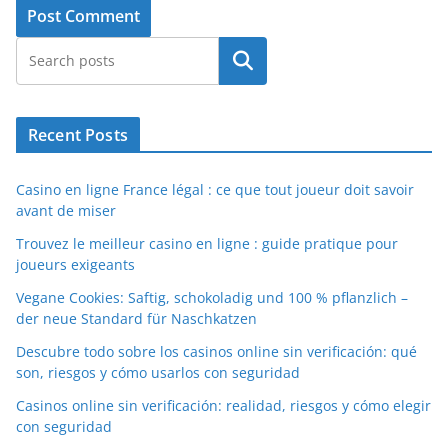
Search
Recent Posts
Casino en ligne France légal : ce que tout joueur doit savoir
avant de miser
Trouvez le meilleur casino en ligne : guide pratique pour
joueurs exigeants
Vegane Cookies: Saftig, schokoladig und 100 % pflanzlich –
der neue Standard für Naschkatzen
Descubre todo sobre los casinos online sin verificación: qué
son, riesgos y cómo usarlos con seguridad
Casinos online sin verificación: realidad, riesgos y cómo elegir
con seguridad