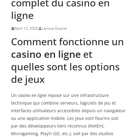
complet du casino en
ligne
April 12, 2026
Larissa Duarte
Comment fonctionne un
casino en ligne
et
quelles sont les options
de jeux
Un
casino en ligne
repose sur une infrastructure
technique qui combine serveurs, logiciels de jeu et
interfaces utilisateurs accessibles depuis un navigateur
ou une application mobile. Les jeux sont fournis soit
par des développeurs tiers reconnus (NetEnt,
Microgaming, Play’n GO, etc.), soit par des studios