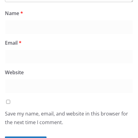
Name
*
Email
*
Website
Save my name, email, and website in this browser for
the next time I comment.