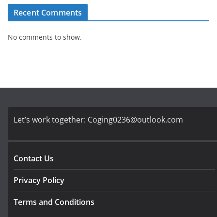
Recent Comments
No comments to show.
Let’s work together:
Coging0236@outlook.com
Contact Us
Privacy Policy
Terms and Conditions