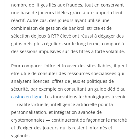
nombre de litiges liés aux fraudes, tout en conservant
une base de joueurs fidèles grâce à un support client
réactif. Autre cas, des joueurs ayant utilisé une
combinaison de gestion de bankroll stricte et de
sélection de jeux à RTP élevé ont réussi à dégager des
gains nets plus réguliers sur le long terme, comparé à
des sessions impulsives sur des titres à forte volatilité.
Pour comparer l'offre et trouver des sites fiables, il peut
être utile de consulter des ressources spécialisées qui
analysent licences, offres de jeux et politiques de
sécurité, par exemple en consultant un guide dédié au
casino en ligne
. Les innovations technologiques à venir
— réalité virtuelle, intelligence artificielle pour la
personnalisation, et intégration avancée de
cryptomonnaies — continueront de façonner le marché
et d'exiger des joueurs qu'ils restent informés et
vigilants.