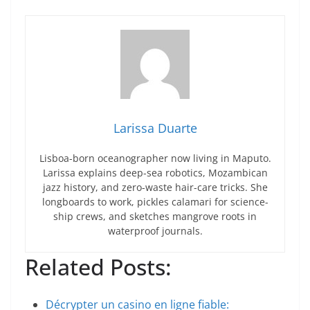
Larissa Duarte
Lisboa-born oceanographer now living in Maputo.
Larissa explains deep-sea robotics, Mozambican
jazz history, and zero-waste hair-care tricks. She
longboards to work, pickles calamari for science-
ship crews, and sketches mangrove roots in
waterproof journals.
Related Posts:
Décrypter un casino en ligne fiable: