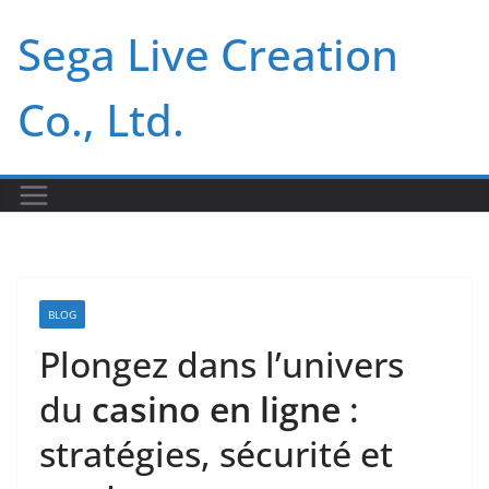
Skip
Sega Live Creation
to
content
Co., Ltd.
BLOG
Plongez dans l’univers
du
casino en ligne
:
stratégies, sécurité et