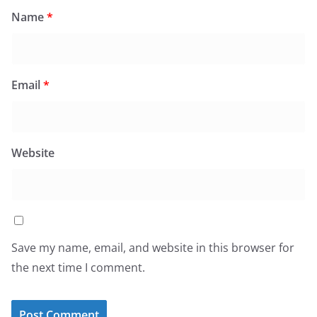
Name
*
Email
*
Website
Save my name, email, and website in this browser for
the next time I comment.